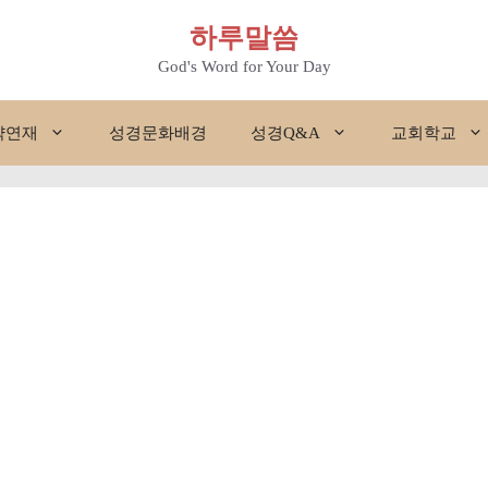
하루말씀
God's Word for Your Day
약연재
성경문화배경
성경Q&A
교회학교