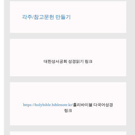
각주/참고문헌 만들기
대한성서공회 성경읽기 링크
https://holybible.biblenote.kr/
홀리바이블 다국어성경
링크