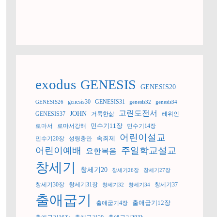
exodus
GENESIS
GENESIS20
genesis30
GENESIS31
GENESIS26
genesis32
genesis34
고린도전서
JOHN
GENESIS37
거룩한삶
레위인
민수기11장
로마서
로마서강해
민수기14장
어린이설교
속죄제
민수기20장
성령충만
어린이예배
주일학교설교
요한복음
창세기
창세기20
창세기26장
창세기27장
창세기30장
창세기31장
창세기37
창세기32
창세기34
출애굽기
출애굽기12장
출애굽기4장