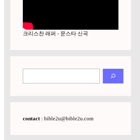
크리스찬 래퍼 - 문스타 신곡
검
색
contact
: bible2u@bible2u.com