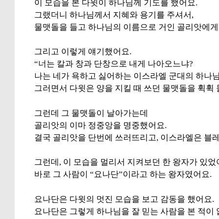
이 모습을 본 다윗이 하나님께 기도를 했어요.
그랬더니 하나님께서 지혜와 용기를 주셔서,
물맷돌을 들고 하나님의 이름으로 거인 골리앗에게
그리고 이렇게 얘기했어요.
“너는 칼과 창과 단창으로 내게 나아오느냐?
나는 네가 욕하고 싫어하는 이스라엘 군대의 하나님
그러면서 다윗은 양을 지킬 때 쓰던 물맷돌을 휙휙
그런데 그 물맷돌이 날아가는데
골리앗의 이마 정중앙을 명중했어요.
결국 골리앗을 단번에 쓰러뜨리고, 이스라엘은 블
그런데, 이 모습을 멀리서 지켜보던 한 왕자가 있었
바로 그 사람이 “요나단”이라고 하는 왕자였어요.
요나단은 다윗의 멋진 모습을 보고 감동을 했어요.
요나단은 그렇게 하나님을 잘 믿는 사람을 본 적이