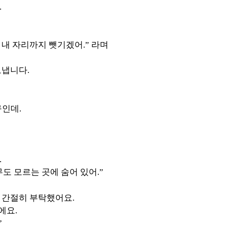
.
내 자리까지 뺏기겠어.” 라며
보냅니다.
구인데.
.
무도 모르는 곳에 숨어 있어.”
 간절히 부탁했어요.
에요.
”