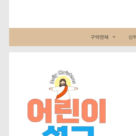
컨
텐
츠
로
건
구약연재
신
너
뛰
기