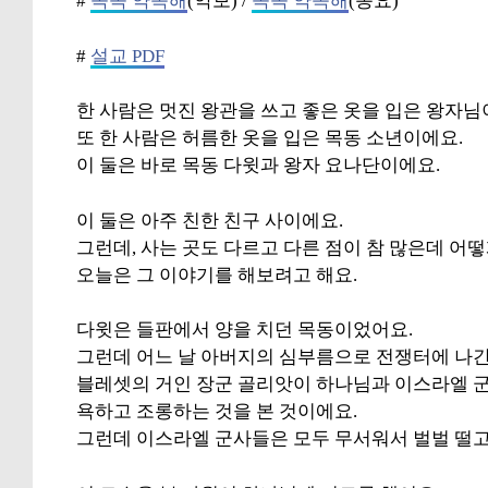
#
꼭꼭 약속해
(악보) /
꼭꼭 약속해
(동요)
#
설교 PDF
한 사람은 멋진 왕관을 쓰고 좋은 옷을 입은 왕자님
또 한 사람은 허름한 옷을 입은 목동 소년이에요.
이 둘은 바로 목동 다윗과 왕자 요나단이에요.
이 둘은 아주 친한 친구 사이에요.
그런데, 사는 곳도 다르고 다른 점이 참 많은데 어떻
오늘은 그 이야기를 해보려고 해요.
다윗은 들판에서 양을 치던 목동이었어요.
그런데 어느 날 아버지의 심부름으로 전쟁터에 나간
블레셋의 거인 장군 골리앗이 하나님과 이스라엘 
욕하고 조롱하는 것을 본 것이에요.
그런데 이스라엘 군사들은 모두 무서워서 벌벌 떨고