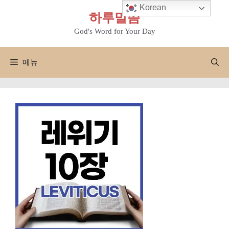
컨
Korean
하루말씀
텐
츠
God's Word for Your Day
로
건
메뉴
너
뛰
기