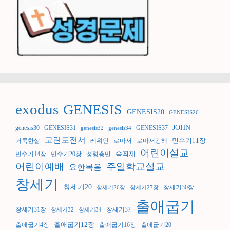
exodus
GENESIS
GENESIS20
GENESIS26
JOHN
genesis30
GENESIS31
GENESIS37
genesis32
genesis34
고린도전서
민수기11장
거룩한삶
레위인
로마서
로마서강해
어린이설교
속죄제
민수기14장
민수기20장
성령충만
어린이예배
주일학교설교
요한복음
창세기
창세기20
창세기30장
창세기26장
창세기27장
출애굽기
창세기31장
창세기37
창세기32
창세기34
출애굽기12장
출애굽기4장
출애굽기16장
출애굽기20