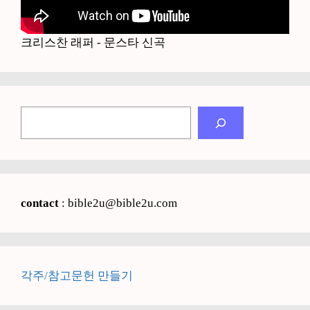
크리스찬 래퍼 - 문스타 신곡
검
색
contact
: bible2u@bible2u.com
각주/참고문헌 만들기