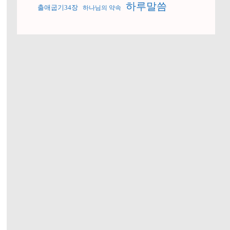
하루말씀
출애굽기34장
하나님의 약속