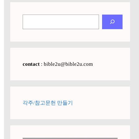
검
색
contact
: bible2u@bible2u.com
각주/참고문헌 만들기