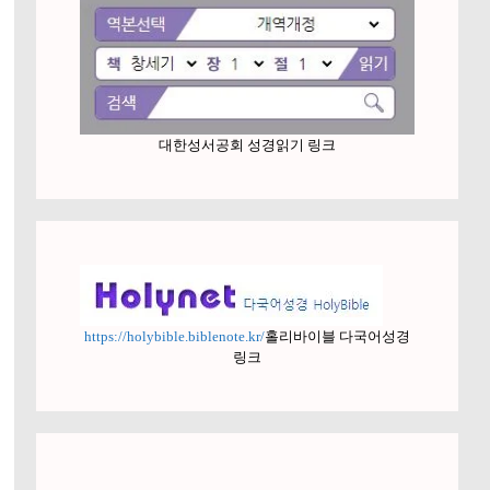
대한성서공회 성경읽기 링크
https://holybible.biblenote.kr/
홀리바이블 다국어성경
링크