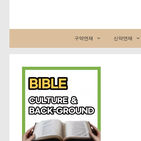
컨
텐
츠
로
건
구약연재
신약연재
너
뛰
기