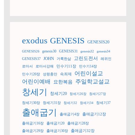
exodus
GENESIS
GENESIS20
genesis30
GENESIS31
GENESIS26
genesis32
genesis34
고린도전서
JOHN
GENESIS37
거룩한삶
레위인
민수기11장
로마서
로마서강해
민수기14장
어린이설교
속죄제
민수기20장
성령충만
어린이예배
주일학교설교
요한복음
창세기
창세기20
창세기26장
창세기27장
창세기30장
창세기31장
창세기37
창세기32
창세기34
출애굽기
출애굽기12장
출애굽기4장
출애굽기16장
출애굽기20
출애굽기28장
출애굽기32장
출애굽기29장
출애굽기30장