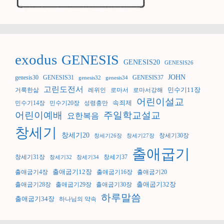
exodus
GENESIS
GENESIS20
GENESIS26
JOHN
genesis30
GENESIS31
GENESIS37
genesis32
genesis34
고린도전서
민수기11장
거룩한삶
레위인
로마서
로마서강해
어린이설교
속죄제
민수기14장
민수기20장
성령충만
어린이예배
주일학교설교
요한복음
창세기
창세기20
창세기30장
창세기26장
창세기27장
출애굽기
창세기31장
창세기37
창세기32
창세기34
출애굽기12장
출애굽기4장
출애굽기16장
출애굽기20
출애굽기32장
출애굽기28장
출애굽기29장
출애굽기30장
하루말씀
출애굽기34장
하나님의 약속