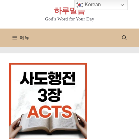
컨
Korean
하루말씀
텐
츠
God's Word for Your Day
로
건
메뉴
너
뛰
기