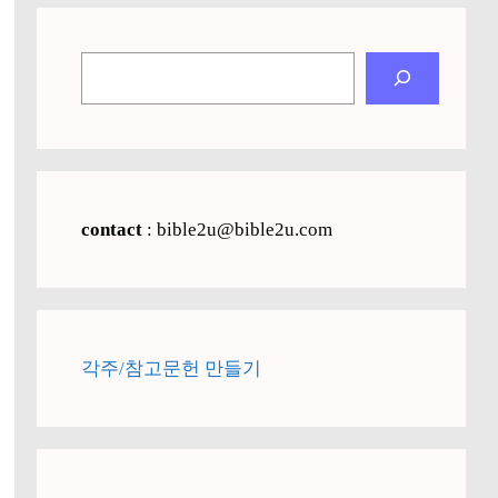
검
색
contact
: bible2u@bible2u.com
각주/참고문헌 만들기