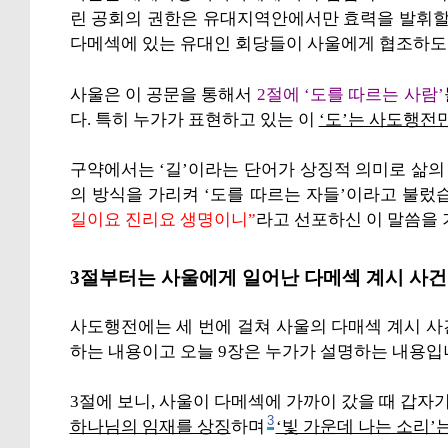
린 공회의 권한은 유대지역안에서만 효력을 발휘할
다메섹에 있는 유대인 회당들이 사울에게 협조하도
사울은 이 공문을 통해서
2절에 ‘도를 따르는 사람’
다. 특히 누가가 표현하고 있는 이
‘도’는 사도행전
구약에서는 ‘길’이라는 단어가 상징적 의미로 삶
의 방식을 가리켜 ‘도를 따르는 자들’이라고 불렀
길이요 진리요 생명이니”
라고 선포하신 이 말씀을
3절부터는 사울에게 일어난 다메섹 계시 사건
사도행전에는 세 번에 걸쳐 사울의 다매섹 계시 사
하는 내용이고 오늘 9장은 누가가 설명하는 내용입
3절에 보니, 사울이 다메섹에 가까이 갔을 때 갑자
3
하나님의 임재를 상징
하며
‘빛 가운데 나는 소리