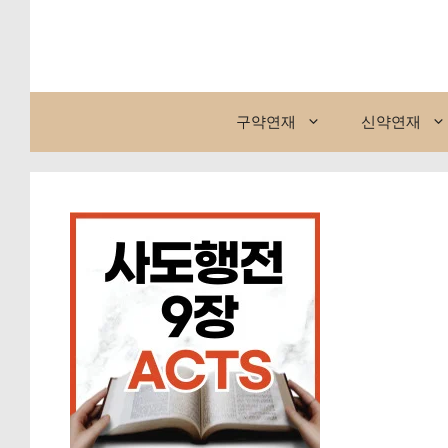
컨
텐
츠
로
건
구약연재
신약연재
너
뛰
기