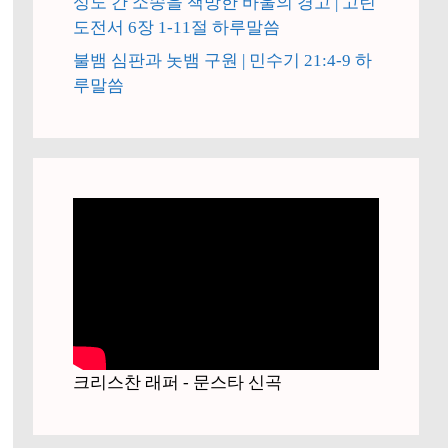
성도 간 소송을 책망한 바울의 경고 | 고린
도전서 6장 1-11절 하루말씀
불뱀 심판과 놋뱀 구원 | 민수기 21:4-9 하
루말씀
크리스찬 래퍼 - 문스타 신곡