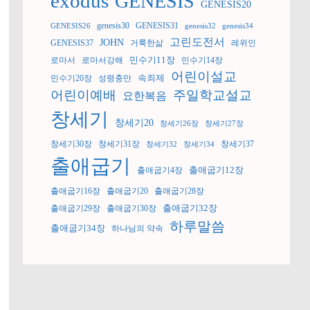
exodus
GENESIS
GENESIS20
genesis30
GENESIS31
GENESIS26
genesis32
genesis34
고린도전서
JOHN
GENESIS37
거룩한삶
레위인
민수기11장
로마서
로마서강해
민수기14장
어린이설교
속죄제
민수기20장
성령충만
어린이예배
주일학교설교
요한복음
창세기
창세기20
창세기26장
창세기27장
창세기30장
창세기31장
창세기37
창세기32
창세기34
출애굽기
출애굽기12장
출애굽기4장
출애굽기16장
출애굽기20
출애굽기28장
출애굽기32장
출애굽기29장
출애굽기30장
하루말씀
출애굽기34장
하나님의 약속