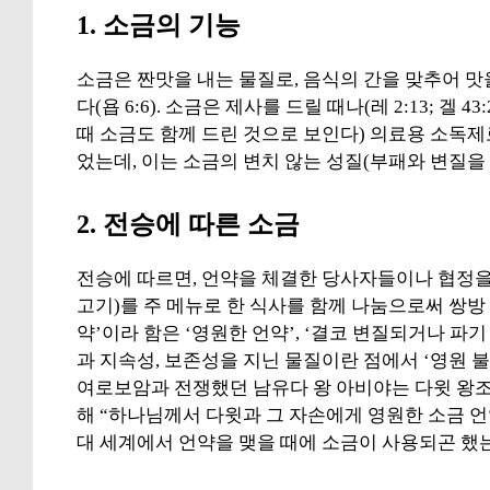
1. 소금의 기능
소금은 짠맛을 내는 물질로, 음식의 간을 맞추어 
다(욥 6:6). 소금은 제사를 드릴 때나(레 2:13; 
때 소금도 함께 드린 것으로 보인다) 의료용 소독제로도
었는데, 이는 소금의 변치 않는 성질(부패와 변질을 막
2. 전승에 따른 소금
전승에 따르면, 언약을 체결한 당사자들이나 협정을
고기)를 주 메뉴로 한 식사를 함께 나눔으로써 쌍방
약’이라 함은 ‘영원한 언약’, ‘결코 변질되거나 파기
과 지속성, 보존성을 지닌 물질이란 점에서 ‘영원
여로보암과 전쟁했던 남유다 왕 아비야는 다윗 왕조
해 “하나님께서 다윗과 그 자손에게 영원한 소금 언약
대 세계에서 언약을 맺을 때에 소금이 사용되곤 했는데(