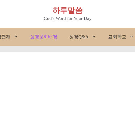
하루말씀
God's Word for Your Day
약연재
성경문화배경
성경Q&A
교회학교