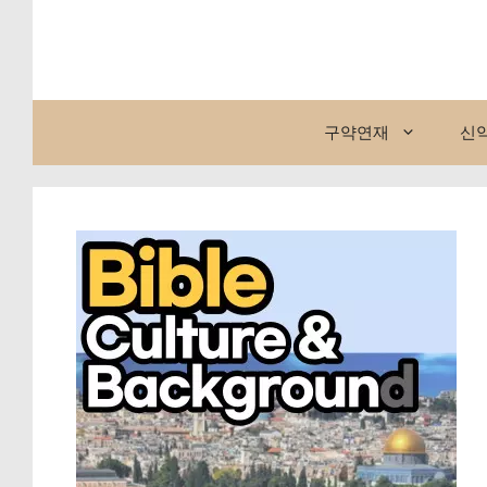
컨
텐
츠
로
건
구약연재
신
너
뛰
기