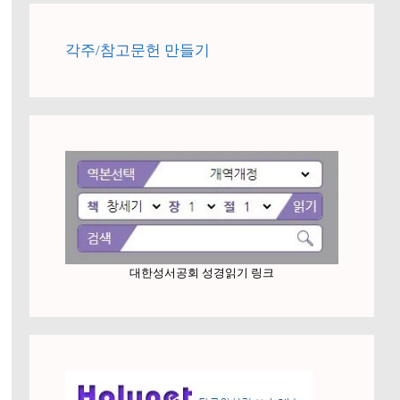
각주/참고문헌 만들기
대한성서공회 성경읽기 링크