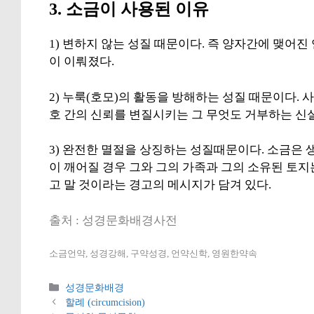
3. 소금이 사용된 이유
1) 변하지 않는 성질 때문이다. 즉 양자간에 맺어
이 이뤄졌다.
2) 누룩(호모)의 활동을 방해하는 성질 때문이다. 
호 간의 신뢰를 변질시키는 그 무엇도 거부하는 신
3) 완전한 멸절을 상징하는 성질때문이다. 소금은
이 깨어질 경우 그와 그의 가족과 그의 소유된 토
고 말 것이라는 경고의 메시지가 담겨 있다.
출처 : 성경문화배경사전
소금언약, 성경강해, 구약성경, 언약신학, 영원한약속
카
성경문화배경
테
할례 (circumcision)