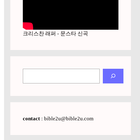
크리스찬 래퍼 - 문스타 신곡
검
색
contact
: bible2u@bible2u.com