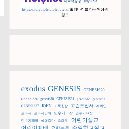
https://holybible.biblenote.kr/
홀리바이블 다국어성경
링크
exodus
GENESIS
GENESIS20
genesis30
GENESIS31
GENESIS26
genesis32
genesis34
고린도전서
JOHN
GENESIS37
거룩한삶
레위인
민수기11장
로마서
로마서강해
민수기14장
어린이설교
속죄제
민수기20장
성령충만
어린이예배
주일학교설교
요한복음