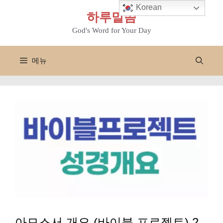
컨
Korean
하루말씀
텐
츠
God's Word for Your Day
로
건
메뉴
너
뛰
기
아모스서 개요 (바이블 프로젝트) 2