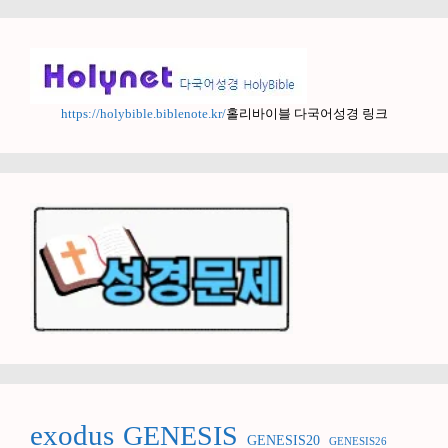
https://holybible.biblenote.kr/
홀리바이블 다국어성경 링크
exodus
GENESIS
GENESIS20
GENESIS26