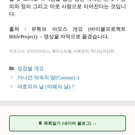
의와 정의 그리고 이웃 사랑으로 이어진다는 것입니
다.
출처 : 유튜브 아모스 개요 (바이블프로젝트
BibleProject) – 영상을 자막으로 옮겼습니다.
아모스서, 선지자아모스, 북이스라엘, 사회정의, 하나님의심판
카
성경별 개요
테
가나안 약속의 땅(Cannan) 3
고
여호와의 날 (야웨의 날) 7
리
📔 목회일기 (네이버 블로그) →