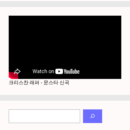
크리스찬 래퍼 - 문스타 신곡
검
색