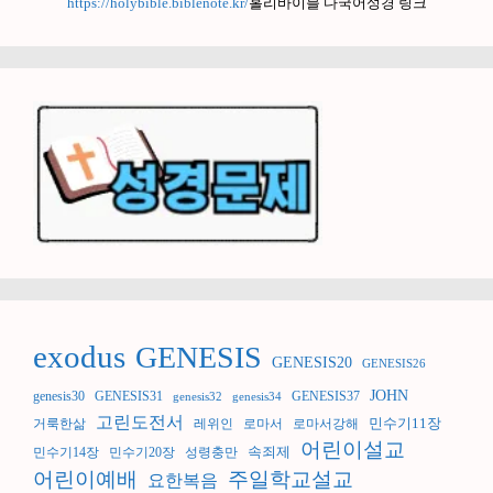
https://holybible.biblenote.kr/
홀리바이블 다국어성경 링크
exodus
GENESIS
GENESIS20
GENESIS26
JOHN
genesis30
GENESIS31
GENESIS37
genesis32
genesis34
고린도전서
민수기11장
거룩한삶
레위인
로마서
로마서강해
어린이설교
속죄제
민수기14장
민수기20장
성령충만
어린이예배
주일학교설교
요한복음