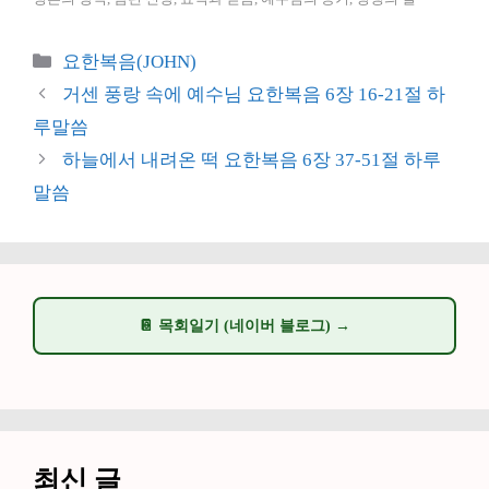
카
요한복음(JOHN)
테
거센 풍랑 속에 예수님 요한복음 6장 16-21절 하
고
루말씀
리
하늘에서 내려온 떡 요한복음 6장 37-51절 하루
말씀
📔 목회일기 (네이버 블로그) →
최신 글