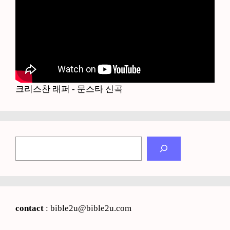
크리스찬 래퍼 - 문스타 신곡
검
색
contact
: bible2u@bible2u.com