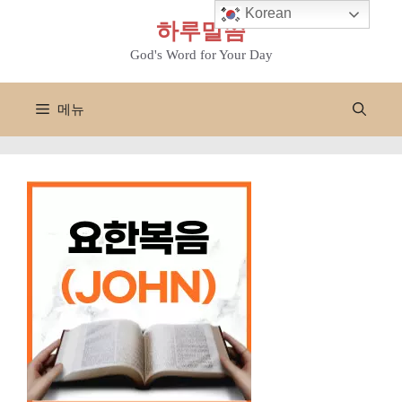
컨
Korean
하루말씀
텐
츠
God's Word for Your Day
로
건
메뉴
너
뛰
기