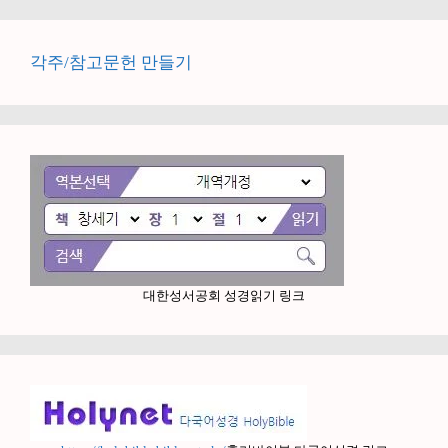
각주/참고문헌 만들기
대한성서공회 성경읽기 링크