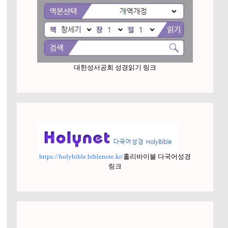
대한성서공회 성경읽기 링크
https://holybible.biblenote.kr/
홀리바이블 다국어성경
링크