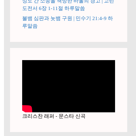
성도 간 소송을 책망한 바울의 경고 | 고린
도전서 6장 1-11절 하루말씀
불뱀 심판과 놋뱀 구원 | 민수기 21:4-9 하
루말씀
크리스찬 래퍼 - 문스타 신곡