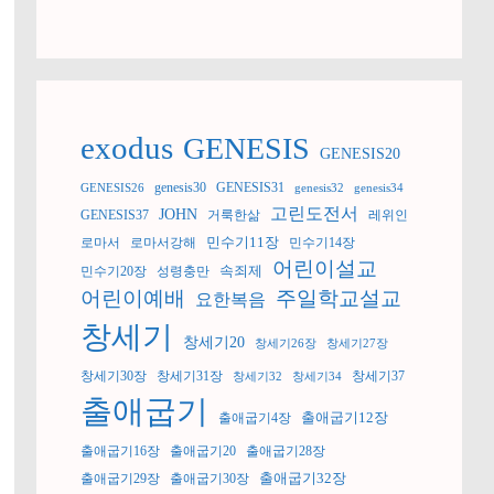
exodus
GENESIS
GENESIS20
genesis30
GENESIS31
GENESIS26
genesis32
genesis34
고린도전서
JOHN
GENESIS37
거룩한삶
레위인
민수기11장
로마서
로마서강해
민수기14장
어린이설교
속죄제
민수기20장
성령충만
어린이예배
주일학교설교
요한복음
창세기
창세기20
창세기26장
창세기27장
창세기30장
창세기31장
창세기37
창세기32
창세기34
출애굽기
출애굽기12장
출애굽기4장
출애굽기16장
출애굽기20
출애굽기28장
출애굽기32장
출애굽기29장
출애굽기30장