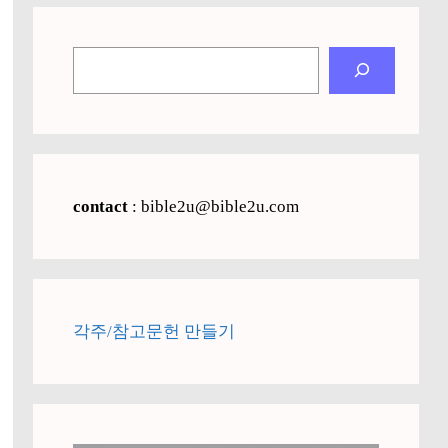
검
색
contact
: bible2u@bible2u.com
각주/참고문헌 만들기