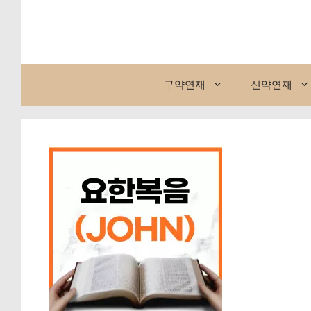
컨
텐
츠
로
건
구약연재
신약연재
너
뛰
기