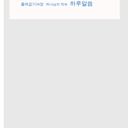
하루말씀
출애굽기34장
하나님의 약속