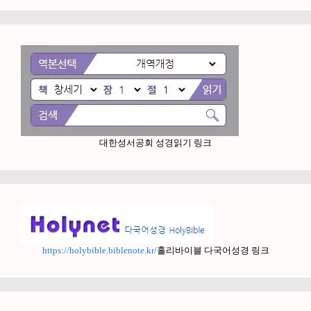
대한성서공회 성경읽기 링크
https://holybible.biblenote.kr/
홀리바이블 다국어성경 링크