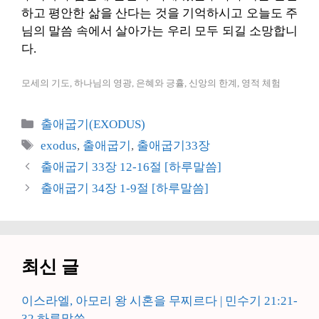
하고 평안한 삶을 산다는 것을 기억하시고 오늘도 주
님의 말씀 속에서 살아가는 우리 모두 되길 소망합니
다.
모세의 기도, 하나님의 영광, 은혜와 긍휼, 신앙의 한계, 영적 체험
카
출애굽기(EXODUS)
테
태
exodus
,
출애굽기
,
출애굽기33장
고
그
출애굽기 33장 12-16절 [하루말씀]
리
출애굽기 34장 1-9절 [하루말씀]
최신 글
이스라엘, 아모리 왕 시혼을 무찌르다 | 민수기 21:21-
32 하루말씀