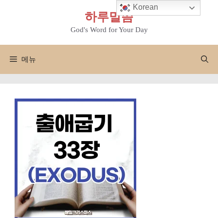
컨
Korean
하루말씀
텐
츠
God's Word for Your Day
로
건
메뉴
너
뛰
기