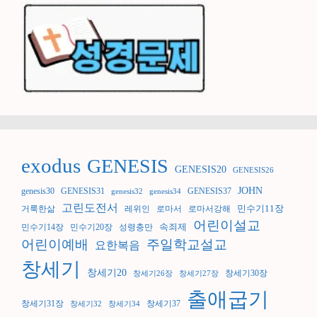
exodus
GENESIS
GENESIS20
GENESIS26
JOHN
genesis30
GENESIS31
GENESIS37
genesis32
genesis34
고린도전서
민수기11장
거룩한삶
레위인
로마서
로마서강해
어린이설교
속죄제
민수기14장
민수기20장
성령충만
어린이예배
주일학교설교
요한복음
창세기
창세기20
창세기30장
창세기26장
창세기27장
출애굽기
창세기31장
창세기37
창세기32
창세기34