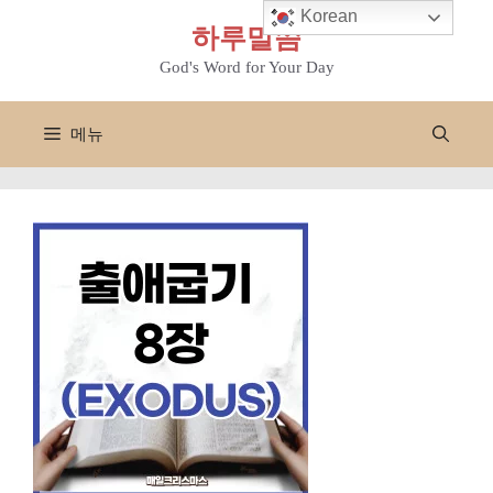
컨
Korean
하루말씀
텐
츠
God's Word for Your Day
로
건
메뉴
너
뛰
기