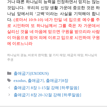
거나 때론 하나님의 능력을 인정하면서 믿지는 않는
것입니다. 우리의 신앙 생활 가운데 중요한 것은 하
나님 앞에서의 ‘고백’이라는 사실을 기억해야 합니
다.
(로마서 10:9-10) 네가 만일 네 입으로 예수를 주
로 시인하며 또 하나님께서 그를 죽은 자 가운데서
살리신 것을 네 마음에 믿으면 구원을 받으리라 사람
이 마음으로 믿어 의에 이르고 입으로 시인하여 구원
에 이르느니라
하나님의 권능, 바로의 완악함, 열 가지 재앙, 애굽의 재앙, 하나님의
주권
카
출애굽기(EXODUS)
테
태
exodus
,
출애굽기
,
출애굽기8장
고
그
출애굽기 8장 1-15절 강해 [하루말씀]
리
출애굽기 8장 20-32절 강해 [하루말씀]