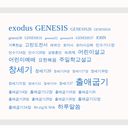
exodus
GENESIS
GENESIS20
GENESIS26
JOHN
genesis30
GENESIS31
GENESIS37
genesis32
genesis34
고린도전서
민수기11장
거룩한삶
레위인
로마서
로마서강해
어린이설교
속죄제
민수기14장
민수기20장
성령충만
어린이예배
주일학교설교
요한복음
창세기
창세기20
창세기30장
창세기26장
창세기27장
출애굽기
창세기31장
창세기37
창세기32
창세기34
출애굽기12장
출애굽기4장
출애굽기16장
출애굽기20
출애굽기32장
출애굽기28장
출애굽기29장
출애굽기30장
하루말씀
출애굽기34장
하나님의 약속