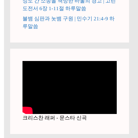
성도 간 소송을 책망한 바울의 경고 | 고린
도전서 6장 1-11절 하루말씀
불뱀 심판과 놋뱀 구원 | 민수기 21:4-9 하
루말씀
크리스찬 래퍼 - 문스타 신곡