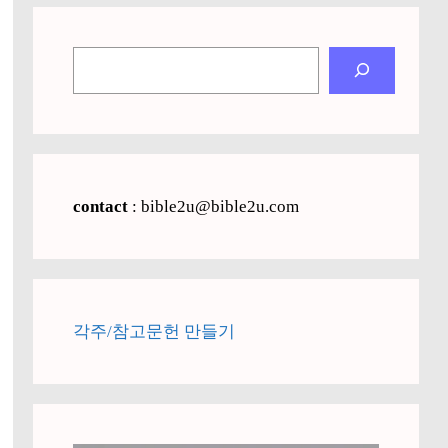
검
색
contact
: bible2u@bible2u.com
각주/참고문헌 만들기