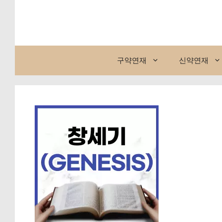
컨
텐
츠
로
건
구약연재
신약연재
너
뛰
기