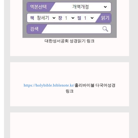
대한성서공회 성경읽기 링크
https://holybible.biblenote.kr/
홀리바이블 다국어성경
링크