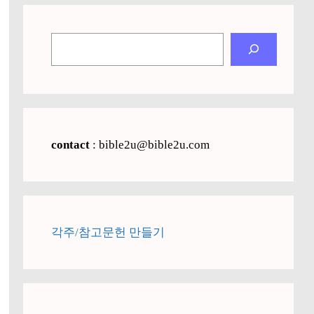
검
색
contact
: bible2u@bible2u.com
각주/참고문헌 만들기