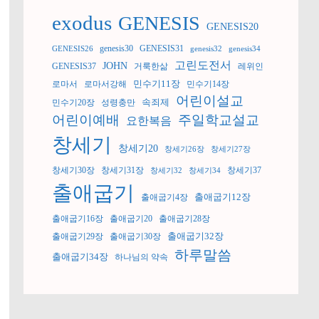
exodus
GENESIS
GENESIS20
genesis30
GENESIS31
GENESIS26
genesis32
genesis34
고린도전서
JOHN
GENESIS37
거룩한삶
레위인
민수기11장
로마서
로마서강해
민수기14장
어린이설교
속죄제
민수기20장
성령충만
어린이예배
주일학교설교
요한복음
창세기
창세기20
창세기26장
창세기27장
창세기30장
창세기31장
창세기37
창세기32
창세기34
출애굽기
출애굽기12장
출애굽기4장
출애굽기16장
출애굽기20
출애굽기28장
출애굽기32장
출애굽기29장
출애굽기30장
하루말씀
출애굽기34장
하나님의 약속