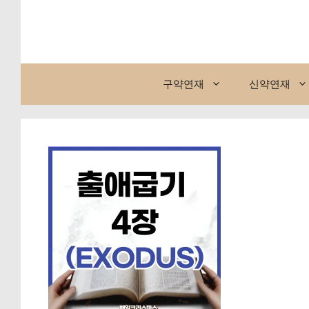
컨
텐
츠
로
건
구약연재
신약연재
너
뛰
기