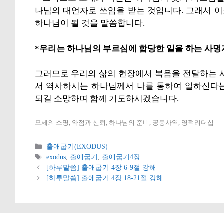
나님의 대언자로 쓰임을 받는 것입니다. 그래서 
하나님이 될 것을 말씀합니다.
*우리는 하나님의 부르심에 합당한 일을 하는 사명
그러므로 우리의 삶의 현장에서 복음을 전달하는 
서 역사하시는 하나님께서 나를 통하여 일하신다는
되길 소망하며 함께 기도하시겠습니다.
모세의 소명, 약점과 신뢰, 하나님의 준비, 공동사역, 영적리더십
카
출애굽기(EXODUS)
테
태
exodus
,
출애굽기
,
출애굽기4장
고
그
[하루말씀] 출애굽기 4장 6-9절 강해
리
[하루말씀] 출애굽기 4장 18-21절 강해