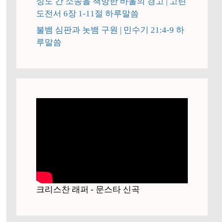
성도 간 소송을 책망한 바울의 경고 | 고린
도전서 6장 1-11절 하루말씀
불뱀 심판과 놋뱀 구원 | 민수기 21:4-9 하
루말씀
크리스찬 래퍼 - 문스타 신곡