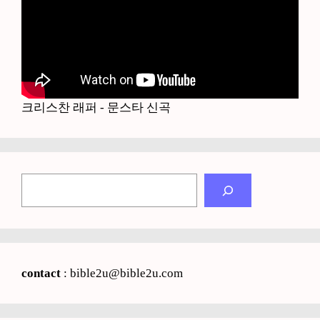
크리스찬 래퍼 - 문스타 신곡
검
색
contact
: bible2u@bible2u.com