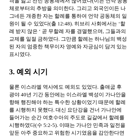
격을 잃고 선민 공동체에서 끊어졌다(이는 언약 공동
체로부터의 추방을 의미한다. 그리고 외국인이든 나
그네든 개종한 자는 할례를 통하여 언약 공동체의 일
원이 될 수 있었다(출 12:48). 히브리 사회에서는 ‘할
례 받지 않은 ‘ 곧 무할례 자를 경멸했으며, 그들과의
교제를 일절 금하였다. 그만큼 할례는 하나님의 백성
된 자의 엄중한 책무이자 영예와 자긍심이 담겨 있는
표시였다.
3. 예외 시기
물론 이스라엘 역사에도 예외도 있었다. 출애굽 후
광야 40년 기간 동안에는 이스라엘 백성이 가나안을
향해 행진해야 하는 특수한 상황이었기 때문에 할례
를 시행하지 못했다. 대신 요단강을 건너 가나안에
들어가는 순간 여호수아의 주도로 길갈에서 할례를
시행하였다(수 5:2-5). 이때는 가나안 민족과 일전을
앞둔 아주 중요하고 위험한 시기였음을 감안한다면