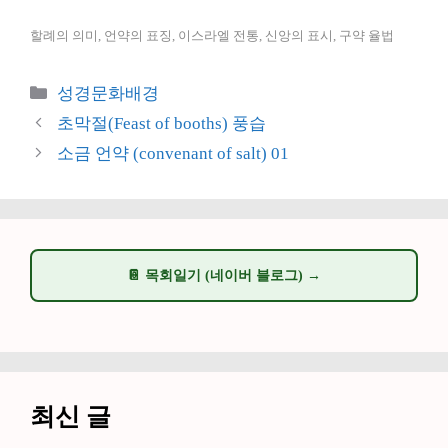
할례의 의미, 언약의 표징, 이스라엘 전통, 신앙의 표시, 구약 율법
카
성경문화배경
테
초막절(Feast of booths) 풍습
고
소금 언약 (convenant of salt) 01
리
📔 목회일기 (네이버 블로그) →
최신 글