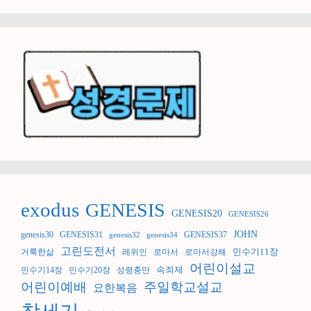
exodus
GENESIS
GENESIS20
GENESIS26
JOHN
genesis30
GENESIS31
GENESIS37
genesis32
genesis34
고린도전서
민수기11장
거룩한삶
레위인
로마서
로마서강해
어린이설교
속죄제
민수기14장
민수기20장
성령충만
어린이예배
주일학교설교
요한복음