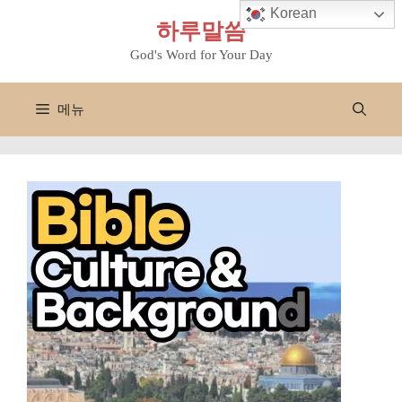
컨
Korean
하루말씀
텐
츠
God's Word for Your Day
로
건
메뉴
너
뛰
기