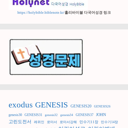
https://holybible.biblenote.kr/
홀리바이블 다국어성경 링크
exodus
GENESIS
GENESIS20
GENESIS26
JOHN
genesis30
GENESIS31
GENESIS37
genesis32
genesis34
고린도전서
민수기11장
레위인
로마서
로마서강해
민수기14장