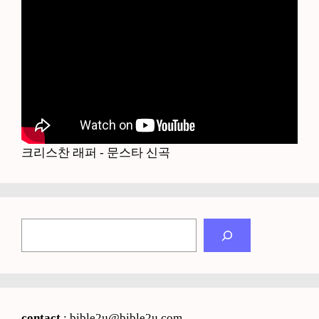
크리스찬 래퍼 - 문스타 신곡
검
색
contact
: bible2u@bible2u.com