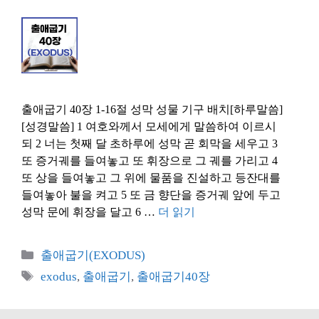
출애굽기 40장 1-16절 성막 성물 기구 배치[하루말씀]
[성경말씀] 1 여호와께서 모세에게 말씀하여 이르시
되 2 너는 첫째 달 초하루에 성막 곧 회막을 세우고 3
또 증거궤를 들여놓고 또 휘장으로 그 궤를 가리고 4
또 상을 들여놓고 그 위에 물품을 진설하고 등잔대를
들여놓아 불을 켜고 5 또 금 향단을 증거궤 앞에 두고
성막 문에 휘장을 달고 6 …
더 읽기
카
출애굽기(EXODUS)
테
태
exodus
,
출애굽기
,
출애굽기40장
고
그
리