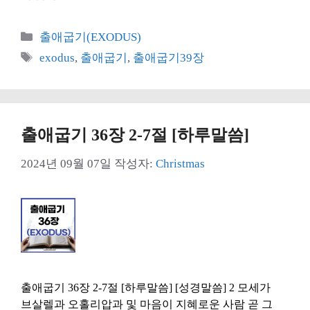
카
출애굽기(EXODUS)
테
태
exodus
,
출애굽기
,
출애굽기39장
고
그
리
출애굽기 36장 2-7절 [하루말씀]
2024년 09월 07일
작성자:
Christmas
출애굽기 36장 2-7절 [하루말씀] [성경말씀] 2 모세가
브살렐과 오홀리압과 및 마음이 지혜로운 사람 곧 그