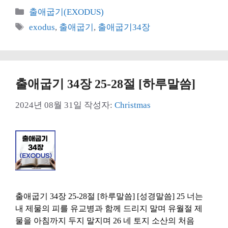
카
출애굽기(EXODUS)
테
태
exodus
,
출애굽기
,
출애굽기34장
고
그
리
출애굽기 34장 25-28절 [하루말씀]
2024년 08월 31일
작성자:
Christmas
출애굽기 34장 25-28절 [하루말씀] [성경말씀] 25 너는
내 제물의 피를 유교병과 함께 드리지 말며 유월절 제
물을 아침까지 두지 말지며 26 네 토지 소산의 처음