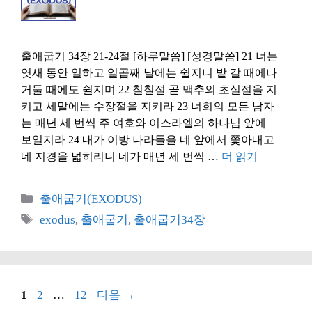
출애굽기 34장 21-24절 [하루말씀] [성경말씀] 21 너는
엿새 동안 일하고 일곱째 날에는 쉴지니 밭 갈 때에나
거둘 때에도 쉴지며 22 칠칠절 곧 맥추의 초실절을 지
키고 세말에는 수장절을 지키라 23 너희의 모든 남자
는 매년 세 번씩 주 여호와 이스라엘의 하나님 앞에
보일지라 24 내가 이방 나라들을 네 앞에서 쫓아내고
네 지경을 넓히리니 네가 매년 세 번씩 …
더 읽기
카
출애굽기(EXODUS)
테
태
exodus
,
출애굽기
,
출애굽기34장
고
그
리
페
페
페
1
2
…
12
다음
→
이
이
이