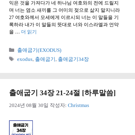
익은 것을 가져다가 네 하나님 여호와의 전에 드릴지
며 너는 염소 새끼를 그 어미의 젖으로 삶지 말지니라
27 여호와께서 모세에게 이르시되 너는 이 말들을 기
록하라 내가 이 말들의 뜻대로 너와 이스라엘과 언약
을 …
더 읽기
카
출애굽기(EXODUS)
테
태
exodus
,
출애굽기
,
출애굽기34장
고
그
리
출애굽기 34장 21-24절 [하루말씀]
2024년 08월 30일
작성자:
Christmas