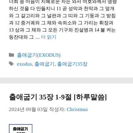
너희 중 마음이 지혜로운 자는 와서 여호와께서 명령
하신 것을 다 만들지니 11 곧 성막과 천막과 그 덮개
와 그 갈고리와 그 널판과 그 띠와 그 기둥과 그 받침
과 12 증거궤와 그 채와 속죄소와 그 가리는 휘장과
13 상과 그 채와 그 모든 기구와 진설병과 14 불 켜는
등잔대와 그 …
더 읽기
카
출애굽기(EXODUS)
테
태
exodus
,
출애굽기
,
출애굽기35장
고
그
리
출애굽기 35장 1-9절 [하루말씀]
2024년 09월 03일
작성자:
Christmas