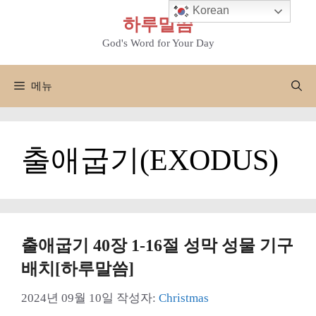
컨
Korean
하루말씀
텐
츠
God's Word for Your Day
로
건
메뉴
너
뛰
기
출애굽기(EXODUS)
출애굽기 40장 1-16절 성막 성물 기구
배치[하루말씀]
2024년 09월 10일
작성자:
Christmas