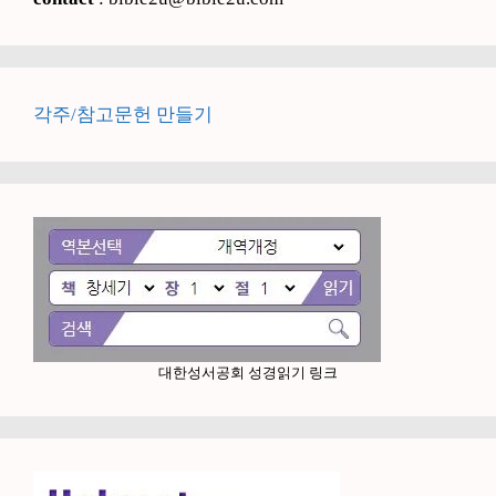
각주/참고문헌 만들기
대한성서공회 성경읽기 링크