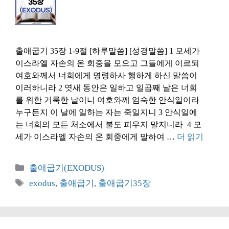
출애굽기 35장 1-9절 [하루말씀] [성경말씀] 1 모세가
이스라엘 자손의 온 회중을 모으고 그들에게 이르되
여호와께서 너희에게 명령하사 행하게 하신 말씀이
이러하니라 2 엿새 동안은 일하고 일곱째 날은 너희
를 위한 거룩한 날이니 여호와께 엄숙한 안식일이라
누구든지 이 날에 일하는 자는 죽일지니 3 안식일에
는 너희의 모든 처소에서 불도 피우지 말지니라 4 모
세가 이스라엘 자손의 온 회중에게 말하여 …
더 읽기
카
출애굽기(EXODUS)
테
태
exodus
,
출애굽기
,
출애굽기35장
고
그
리