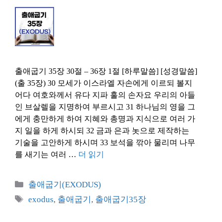
출애굽기 35장 30절 – 36장 1절 [하루말씀] [성경말씀]
(출 35장) 30 모세가 이스라엘 자손에게 이르되 볼지
어다 여호와께서 유다 지파 훌의 손자요 우리의 아들
인 브살렐을 지명하여 부르시고 31 하나님의 영을 그
에게 충만하게 하여 지혜와 총명과 지식으로 여러 가
지 일을 하게 하시되 32 금과 은과 놋으로 제작하는
기술을 고안하게 하시며 33 보석을 깎아 물리며 나무
를 새기는 여러 …
더 읽기
카
출애굽기(EXODUS)
테
태
exodus
,
출애굽기
,
출애굽기35장
고
그
리