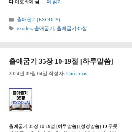
다 여호와께 금 …
더 읽기
카
출애굽기(EXODUS)
테
태
exodus
,
출애굽기
,
출애굽기35장
고
그
리
출애굽기 35장 10-19절 [하루말씀]
2024년 09월 04일
작성자:
Christmas
출애굽기 35장 10-19절 [하루말씀] [성경말씀] 10 무릇