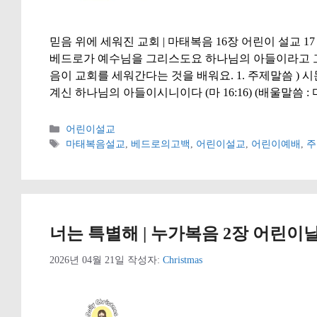
믿음 위에 세워진 교회 | 마태복음 16장 어린이 설교 17 
베드로가 예수님을 그리스도요 하나님의 아들이라고 고
음이 교회를 세워간다는 것을 배워요. 1. 주제말씀 )
계신 하나님의 아들이시니이다 (마 16:16) (배울말씀 : 
카
어린이설교
테
태
마태복음설교
,
베드로의고백
,
어린이설교
,
어린이예배
,
주
고
그
리
너는 특별해 | 누가복음 2장 어린이날
2026년 04월 21일
작성자:
Christmas