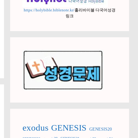
https://holybible.biblenote.kr/
홀리바이블 다국어성경
링크
exodus
GENESIS
GENESIS20