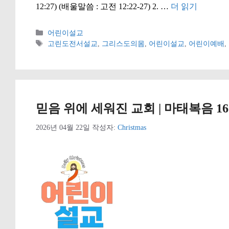
12:27) (배울말씀 : 고전 12:22-27) 2. …
더 읽기
카
어린이설교
테
태
고린도전서설교
,
그리스도의몸
,
어린이설교
,
어린이예배
,
고
그
리
믿음 위에 세워진 교회 | 마태복음 16
2026년 04월 22일
작성자:
Christmas