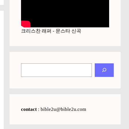
크리스찬 래퍼 - 문스타 신곡
검
색
contact
: bible2u@bible2u.com