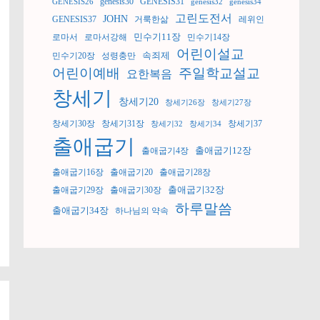
genesis30
GENESIS31
GENESIS26
genesis32
genesis34
고린도전서
JOHN
GENESIS37
거룩한삶
레위인
민수기11장
로마서
로마서강해
민수기14장
어린이설교
속죄제
민수기20장
성령충만
어린이예배
주일학교설교
요한복음
창세기
창세기20
창세기26장
창세기27장
창세기30장
창세기31장
창세기37
창세기32
창세기34
출애굽기
출애굽기12장
출애굽기4장
출애굽기16장
출애굽기20
출애굽기28장
출애굽기32장
출애굽기29장
출애굽기30장
하루말씀
출애굽기34장
하나님의 약속