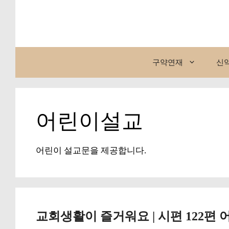
컨
텐
츠
로
건
구약연재
신
너
뛰
기
어린이설교
어린이 설교문을 제공합니다.
교회생활이 즐거워요 | 시편 122편 어