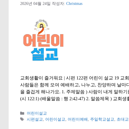
2026년 04월 24일
작성자:
Christmas
교회생활이 즐거워요 | 시편 122편 어린이 설교 19 교회
사람들은 함께 모여 예배하고, 나누고, 찬양하며 날마
을 즐겁게 해나가요. 1. 주제말씀 ) 사람이 내게 말
(시 122:1) (배울말씀 : 행 2:42-47) 2. 말씀제목 ) 교
카
어린이설교
테
태
시편설교
,
어린이설교
,
어린이예배
,
주일학교설교
,
초대교
고
그