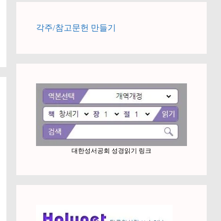
각주/참고문헌 만들기
대한성서공회 성경읽기 링크