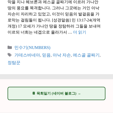
막을 지나 헤브론과 에스골 골짜기에 이르러 가나안
땅의 풍요를 목격합니다. 그러나 그곳에는 거인 아낙
자손이 자리하고 있었고, 이것이 믿음의 발걸음을 가
로막는 걸림돌이 됩니다. [성경말씀] 민 13:17-24(개역
개정) 17 모세가 가나안 땅을 정탐하러 그들을 보내며
이르되 너희는 네겝으로 올라가서 …
더 읽기
카
민수기(NUMBERS)
테
태
가데스바네아
,
믿음
,
아낙 자손
,
에스골 골짜기
,
고
그
정탐꾼
리
📔 목회일기 (네이버 블로그) →