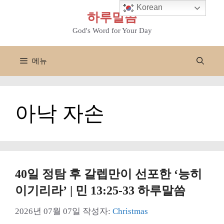
컨
Korean
하루말씀
텐
츠
God's Word for Your Day
로
건
메뉴
너
뛰
기
아낙 자손
40일 정탐 후 갈렙만이 선포한 ‘능히
이기리라’ | 민 13:25-33 하루말씀
2026년 07월 07일
작성자:
Christmas