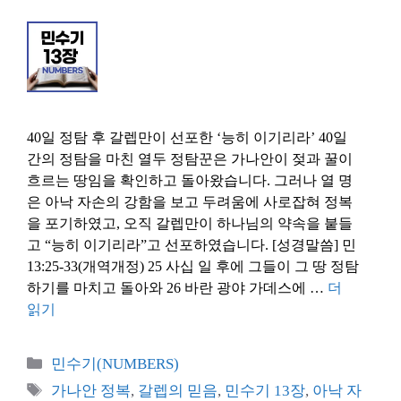
40일 정탐 후 갈렙만이 선포한 ‘능히 이기리라’ 40일
간의 정탐을 마친 열두 정탐꾼은 가나안이 젖과 꿀이
흐르는 땅임을 확인하고 돌아왔습니다. 그러나 열 명
은 아낙 자손의 강함을 보고 두려움에 사로잡혀 정복
을 포기하였고, 오직 갈렙만이 하나님의 약속을 붙들
고 “능히 이기리라”고 선포하였습니다. [성경말씀] 민
13:25-33(개역개정) 25 사십 일 후에 그들이 그 땅 정탐
하기를 마치고 돌아와 26 바란 광야 가데스에 …
더
읽기
카
민수기(NUMBERS)
테
태
가나안 정복
,
갈렙의 믿음
,
민수기 13장
,
아낙 자