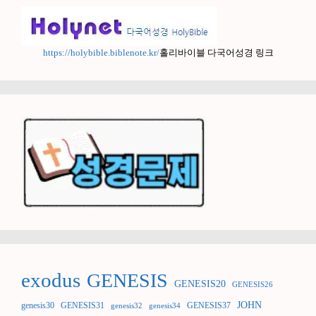
https://holybible.biblenote.kr/
홀리바이블 다국어성경 링크
exodus
GENESIS
GENESIS20
GENESIS26
JOHN
genesis30
GENESIS31
GENESIS37
genesis32
genesis34