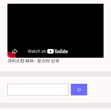
크리스찬 래퍼 - 문스타 신곡
검
색