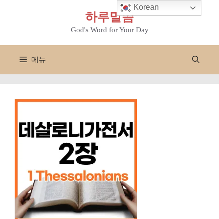
컨
Korean
하루말씀
텐
츠
God's Word for Your Day
로
건
메뉴
너
뛰
기