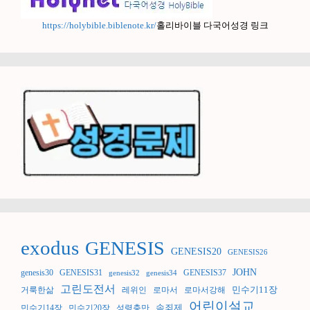
https://holybible.biblenote.kr/
홀리바이블 다국어성경 링크
exodus
GENESIS
GENESIS20
GENESIS26
JOHN
genesis30
GENESIS31
GENESIS37
genesis32
genesis34
고린도전서
민수기11장
거룩한삶
레위인
로마서
로마서강해
어린이설교
속죄제
민수기14장
민수기20장
성령충만