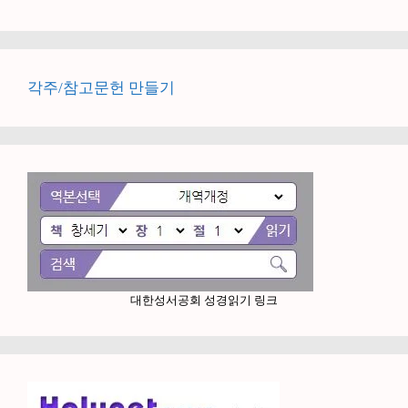
각주/참고문헌 만들기
대한성서공회 성경읽기 링크