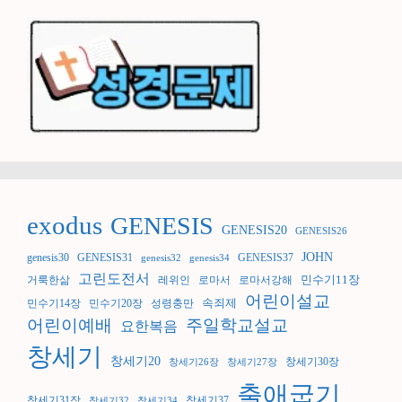
exodus
GENESIS
GENESIS20
GENESIS26
JOHN
genesis30
GENESIS31
GENESIS37
genesis32
genesis34
고린도전서
민수기11장
거룩한삶
레위인
로마서
로마서강해
어린이설교
속죄제
민수기14장
민수기20장
성령충만
어린이예배
주일학교설교
요한복음
창세기
창세기20
창세기30장
창세기26장
창세기27장
출애굽기
창세기31장
창세기37
창세기32
창세기34