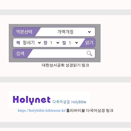
대한성서공회 성경읽기 링크
https://holybible.biblenote.kr/
홀리바이블 다국어성경 링크