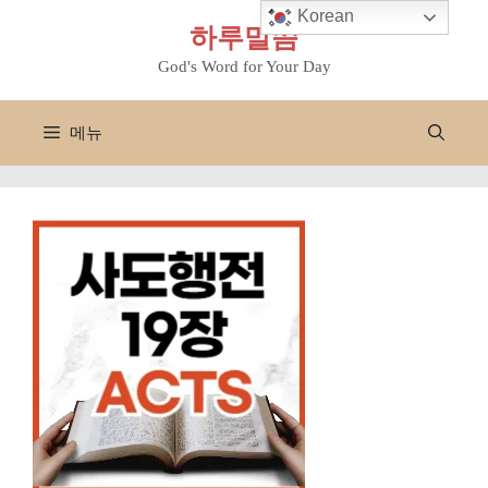
컨
Korean
하루말씀
텐
츠
God's Word for Your Day
로
건
메뉴
너
뛰
기