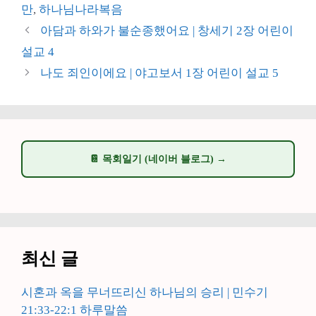
고
그
만
,
하나님나라복음
리
아담과 하와가 불순종했어요 | 창세기 2장 어린이
설교 4
나도 죄인이에요 | 야고보서 1장 어린이 설교 5
📔 목회일기 (네이버 블로그) →
최신 글
시혼과 옥을 무너뜨리신 하나님의 승리 | 민수기
21:33-22:1 하루말씀