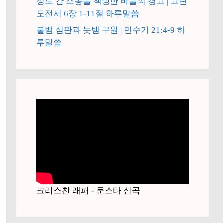
성도 간 소송을 책망한 바울의 경고 | 고린
도전서 6장 1-11절 하루말씀
불뱀 심판과 놋뱀 구원 | 민수기 21:4-9 하
루말씀
크리스찬 래퍼 - 문스타 신곡