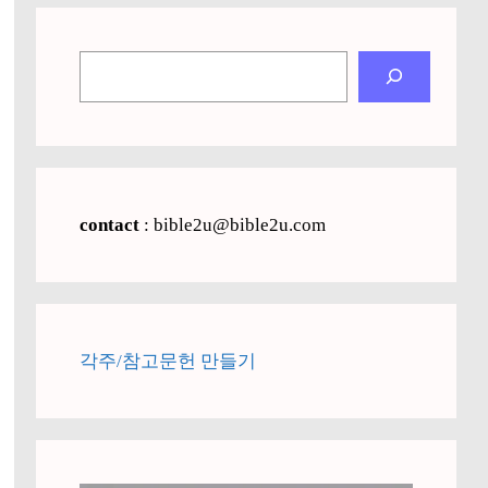
검
색
contact
: bible2u@bible2u.com
각주/참고문헌 만들기