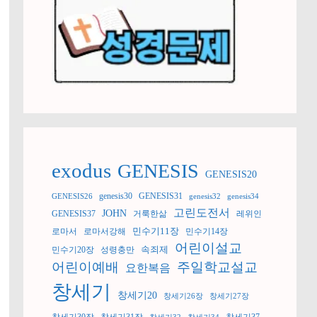
exodus
GENESIS
GENESIS20
genesis30
GENESIS31
GENESIS26
genesis32
genesis34
고린도전서
JOHN
GENESIS37
거룩한삶
레위인
민수기11장
로마서
로마서강해
민수기14장
어린이설교
속죄제
민수기20장
성령충만
어린이예배
주일학교설교
요한복음
창세기
창세기20
창세기26장
창세기27장