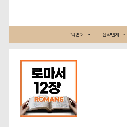
컨
텐
츠
로
건
구약연재
신약연재
너
뛰
기