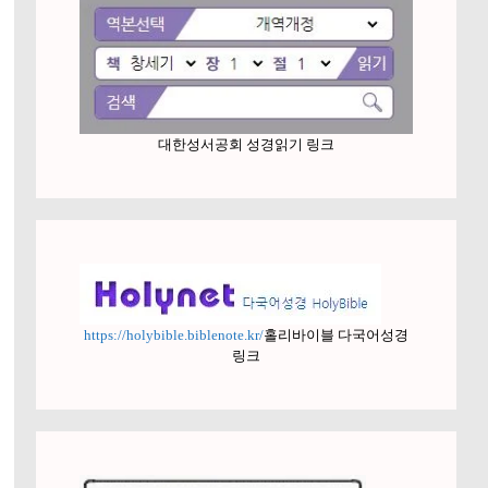
대한성서공회 성경읽기 링크
https://holybible.biblenote.kr/
홀리바이블 다국어성경
링크