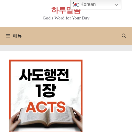
컨
Korean
하루말씀
텐
츠
God's Word for Your Day
로
건
메뉴
너
뛰
기