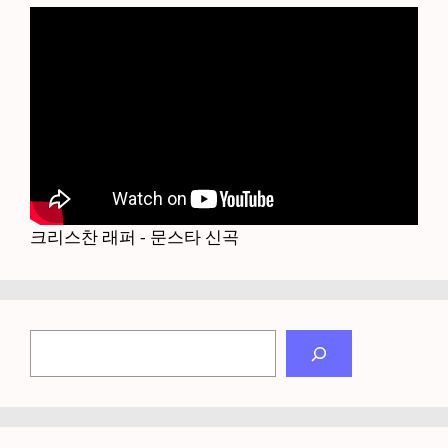
크리스찬 래퍼 - 문스타 신곡
검
색