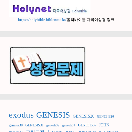
https://holybible.biblenote.kr/
홀리바이블 다국어성경 링크
exodus
GENESIS
GENESIS20
GENESIS26
JOHN
genesis30
GENESIS31
GENESIS37
genesis32
genesis34