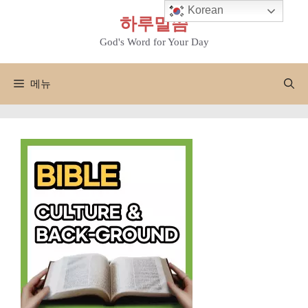
컨
Korean
하루말씀
텐
츠
God's Word for Your Day
로
건
메뉴
너
뛰
기