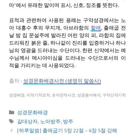
마’에서 유래한 말이며 표시, 신호, 징조를 뜻한다.
표적과 관련하여 사용된 용례는 구약성경에서는 노
아 대홍수 후의 무지개, 아브라함의
할례
, 출애굽 전
날 밤 집 문설주에 발라진 어린 양의 피, 라합의 집에
드리워진 붉은 줄, 하나같이 진리를 입증하거나 하나
님의 영광을 드러내는 수단이다. 한편 신약에서는 예
수님께서 메시야이심을 드러내는 수단으로서의 이
적을 가리키는 데 사용되었다.
출처 :
성경문화배경사전 (생명의 말씀사)
성경배경, 이적기적표적, 초자연적사건, 성경용어해석, 구약신약기적
카
성경문화배경
테
태
갈대상자
,
노아방주
,
방주
고
그
[하루말씀] 출애굽기 5장 22절 – 6장 5절 강해
리