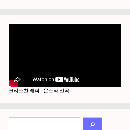
크리스찬 래퍼 - 문스타 신곡
검
색