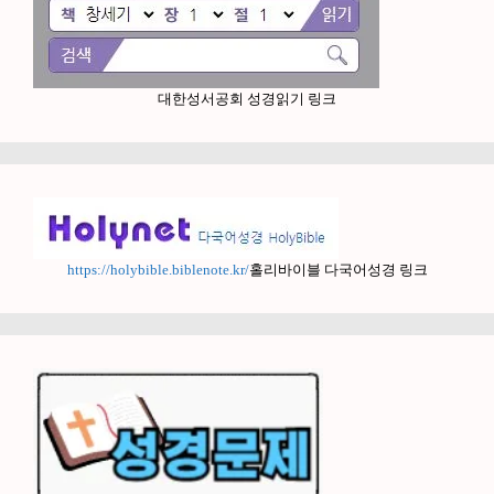
대한성서공회 성경읽기 링크
https://holybible.biblenote.kr/
홀리바이블 다국어성경 링크