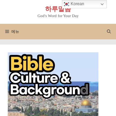
컨
Korean
하루말씀
텐
츠
God's Word for Your Day
로
건
메뉴
너
뛰
기