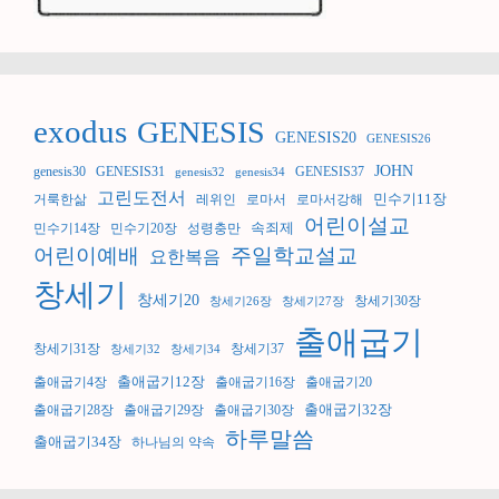
exodus
GENESIS
GENESIS20
GENESIS26
JOHN
genesis30
GENESIS31
GENESIS37
genesis32
genesis34
고린도전서
민수기11장
거룩한삶
레위인
로마서
로마서강해
어린이설교
속죄제
민수기14장
민수기20장
성령충만
어린이예배
주일학교설교
요한복음
창세기
창세기20
창세기30장
창세기26장
창세기27장
출애굽기
창세기31장
창세기37
창세기32
창세기34
출애굽기12장
출애굽기4장
출애굽기16장
출애굽기20
출애굽기32장
출애굽기28장
출애굽기29장
출애굽기30장
하루말씀
출애굽기34장
하나님의 약속