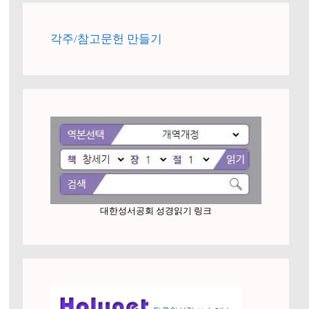
각주/참고문헌 만들기
대한성서공회 성경읽기 링크