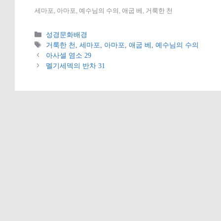
세마포, 아마포, 예수님의 수의, 애굽 베, 거룩한 천
카
성경문화배경
테
태
거룩한 천
,
세마포
,
아마포
,
애굽 베
,
예수님의 수의
고
그
아사셀 염소 29
리
멜기세덱의 반차 31