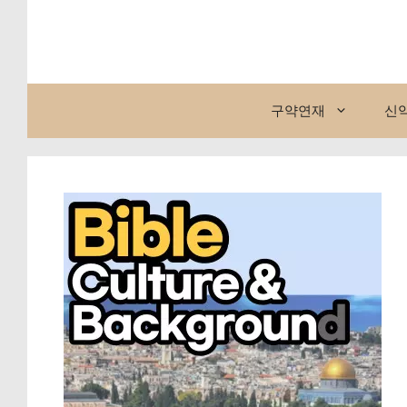
컨
텐
츠
로
건
구약연재
신
너
뛰
기