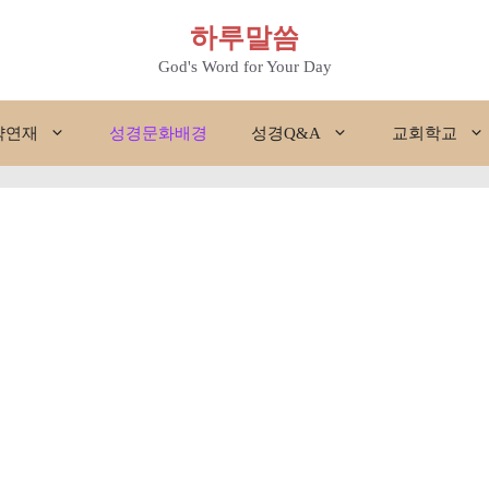
하루말씀
God's Word for Your Day
약연재
성경문화배경
성경Q&A
교회학교