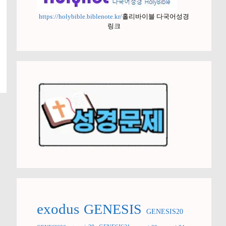
https://holybible.biblenote.kr/
홀리바이블 다국어성경
링크
exodus
GENESIS
GENESIS20