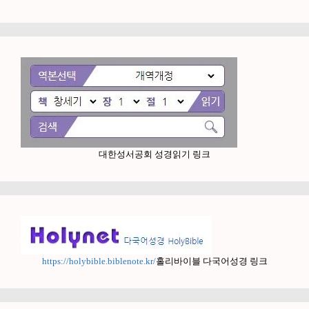
대한성서공회 성경읽기 링크
https://holybible.biblenote.kr/
홀리바이블 다국어성경 링크