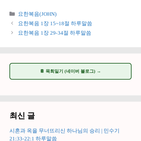
카
요한복음(JOHN)
테
요한복음 1장 15~18절 하루말씀
고
요한복음 1장 29-34절 하루말씀
리
📔 목회일기 (네이버 블로그) →
최신 글
시혼과 옥을 무너뜨리신 하나님의 승리 | 민수기
21:33-22:1 하루말씀