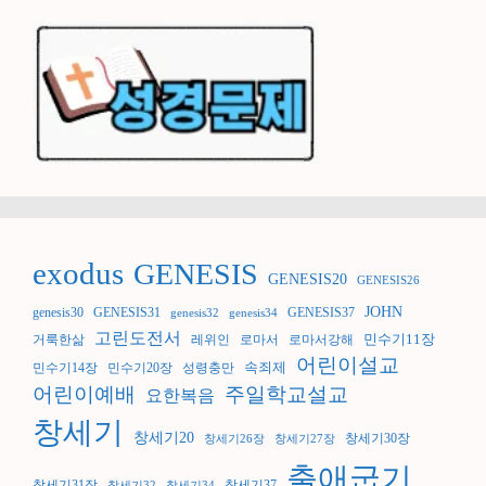
exodus
GENESIS
GENESIS20
GENESIS26
JOHN
genesis30
GENESIS31
GENESIS37
genesis32
genesis34
고린도전서
민수기11장
거룩한삶
레위인
로마서
로마서강해
어린이설교
속죄제
민수기14장
민수기20장
성령충만
어린이예배
주일학교설교
요한복음
창세기
창세기20
창세기30장
창세기26장
창세기27장
출애굽기
창세기31장
창세기37
창세기32
창세기34