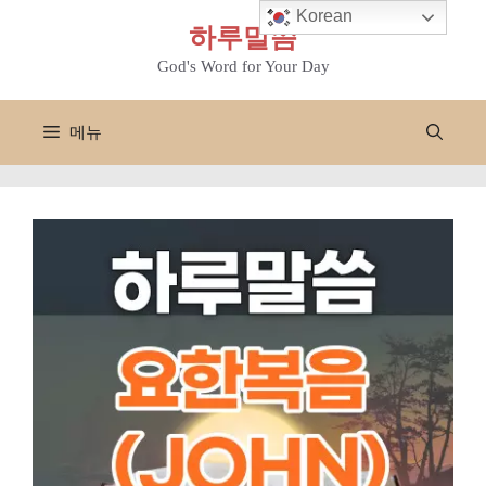
컨
Korean
하루말씀
텐
츠
God's Word for Your Day
로
건
메뉴
너
뛰
기