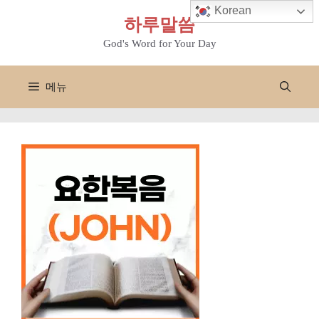
컨
Korean
하루말씀
텐
츠
God's Word for Your Day
로
건
메뉴
너
뛰
기