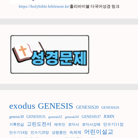
https://holybible.biblenote.kr/
홀리바이블 다국어성경 링크
exodus
GENESIS
GENESIS20
GENESIS26
JOHN
genesis30
GENESIS31
GENESIS37
genesis32
genesis34
고린도전서
민수기11장
거룩한삶
레위인
로마서
로마서강해
어린이설교
속죄제
민수기14장
민수기20장
성령충만