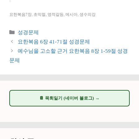
요한복음7장, 초막절, 영적갈등, 메시아, 생수의강
카
성경문제
테
요한복음 6장 41-71절 성경문제
고
예수님을 고소할 근거 요한복음 8장 1-59절 성경
리
문제
📔 목회일기 (네이버 블로그) →