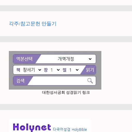
각주/참고문헌 만들기
대한성서공회 성경읽기 링크