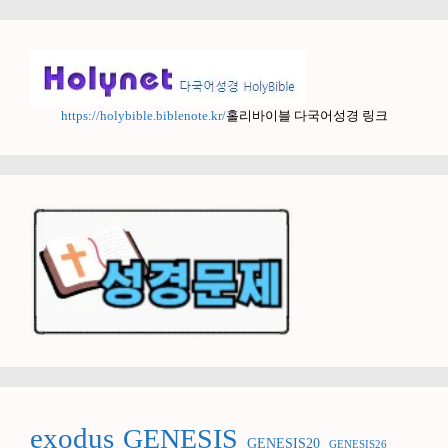
https://holybible.biblenote.kr/
홀리바이블 다국어성경 링크
exodus
GENESIS
GENESIS20
GENESIS26