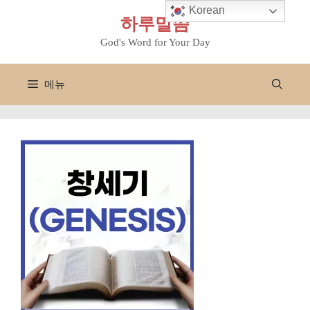
컨
Korean
하루말씀
텐
츠
God's Word for Your Day
로
건
메뉴
너
뛰
기