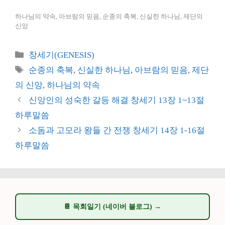
하나님의 약속, 아브람의 믿음, 순종의 축복, 신실한 하나님, 제단의
신앙
카
창세기(GENESIS)
테
태
순종의 축복
,
신실한 하나님
,
아브람의 믿음
,
제단
고
그
의 신앙
,
하나님의 약속
리
신앙인의 성숙한 갈등 해결 창세기 13장 1~13절
하루말씀
소돔과 고모라 왕들 간 전쟁 창세기 14장 1-16절
하루말씀
📔 목회일기 (네이버 블로그) →