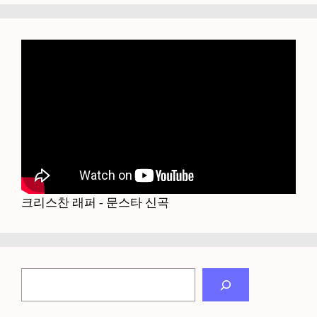
크리스찬 래퍼 - 문스타 신곡
검
색