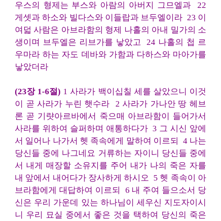
우스의 형제는 부스와 아람의 아버지 그므엘과
22
게셋과 하소와 빌다스와 이들랍과 브두엘이라
23 이
여덟 사람은 아브라함의 형제 나홀의 아내 밀가의 소
생이며 브두엘은 리브가를 낳았고
24 나홀의 첩 르
우마라 하는 자도 데바와 가함과 다하스와 마아가를
낳았더라
(23장 1-6절)
1 사라가 백이십칠 세를 살았으니 이것
이 곧 사라가 누린 햇수라
2 사라가 가나안 땅 헤브
론 곧 기럇아르바에서 죽으매 아브라함이 들어가서
사라를 위하여 슬퍼하며 애통하다가
3 그 시신 앞에
서 일어나 나가서 헷 족속에게 말하여 이르되
4 나는
당신들 중에 나그네요 거류하는 자이니 당신들 중에
서 내게 매장할 소유지를 주어 내가 나의 죽은 자를
내 앞에서 내어다가 장사하게 하시오
5 헷 족속이 아
브라함에게 대답하여 이르되
6 내 주여 들으소서 당
신은 우리 가운데 있는 하나님이 세우신 지도자이시
니 우리 묘실 중에서 좋은 것을 택하여 당신의 죽은