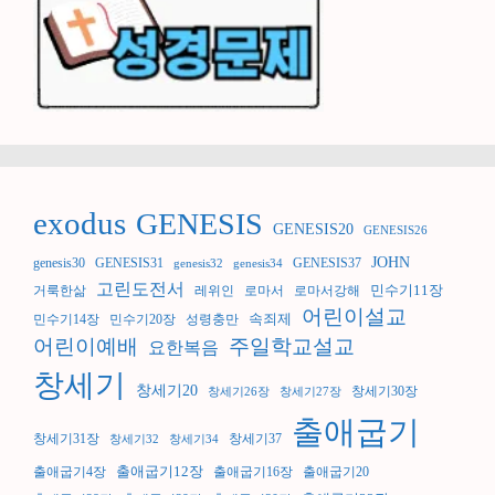
exodus
GENESIS
GENESIS20
GENESIS26
JOHN
genesis30
GENESIS31
GENESIS37
genesis32
genesis34
고린도전서
민수기11장
거룩한삶
레위인
로마서
로마서강해
어린이설교
속죄제
민수기14장
민수기20장
성령충만
어린이예배
주일학교설교
요한복음
창세기
창세기20
창세기30장
창세기26장
창세기27장
출애굽기
창세기31장
창세기37
창세기32
창세기34
출애굽기12장
출애굽기4장
출애굽기16장
출애굽기20