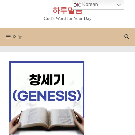
컨
Korean
하루말씀
텐
츠
God's Word for Your Day
로
건
메뉴
너
뛰
기