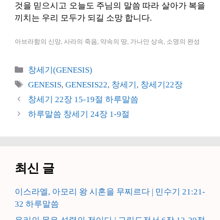
것을 믿으시고 오늘도 주님의 말씀 따라 살아가 복을
끼치는 우리 모두가 되길 소망 합니다.
아브라함의 신앙, 사라의 죽음, 약속의 땅, 가나안 상속, 소명의 완성
카
창세기(GENESIS)
테
태
GENESIS
,
GENESIS22
,
창세기
,
창세기22장
고
그
창세기 22장 15-19절 하루말씀
리
하루말씀 창세기 24장 1-9절
최신 글
이스라엘, 아모리 왕 시혼을 무찌르다 | 민수기 21:21-
32 하루말씀