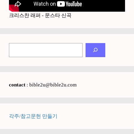
크리스찬 래퍼 - 문스타 신곡
검
색
contact
: bible2u@bible2u.com
각주/참고문헌 만들기