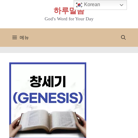
컨
Korean
하루말씀
텐
츠
God's Word for Your Day
로
건
메뉴
너
뛰
기