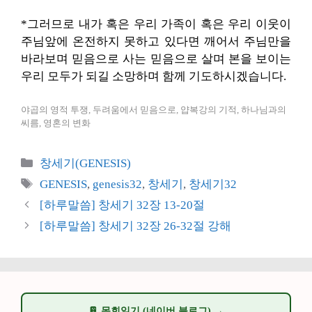
*그러므로 내가 혹은 우리 가족이 혹은 우리 이웃이
주님앞에 온전하지 못하고 있다면 깨어서 주님만을
바라보며 믿음으로 사는 믿음으로 살며 본을 보이는
우리 모두가 되길 소망하며 함께 기도하시겠습니다.
야곱의 영적 투쟁, 두려움에서 믿음으로, 얍복강의 기적, 하나님과의
씨름, 영혼의 변화
카
창세기(GENESIS)
테
태
GENESIS
,
genesis32
,
창세기
,
창세기32
고
그
[하루말씀] 창세기 32장 13-20절
리
[하루말씀] 창세기 32장 26-32절 강해
📔 목회일기 (네이버 블로그) →