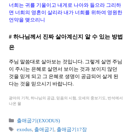
너희는 귀를 기울이고 내게로 나아와 들으라 그리하
면 너희의 영혼이 살리라 내가 너희를 위하여 영원한
언약을 맺으리니
# 하나님께서 진짜 살아계신지 알 수 있는 방법
은
주님 말씀대로 살아보는 것입니다. 그렇게 살면 주님
이 주시는 은혜로 살면서 보이는 것과 보이지 않던
것을 믿게 되고 그 은혜로 생명이 공급되어 살게 된
다는 것을 믿으시기 바랍니다.
광야의 기적, 하나님의 공급, 믿음의 시험, 모세의 중보기도, 반석에서
나온 물
카
출애굽기(EXODUS)
테
태
exodus
,
출애굽기
,
출애굽기17장