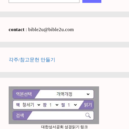
contact
: bible2u@bible2u.com
각주/참고문헌 만들기
대한성서공회 성경읽기 링크