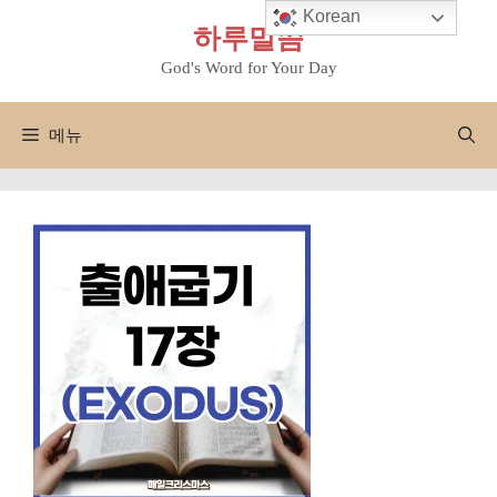
컨
Korean
하루말씀
텐
츠
God's Word for Your Day
로
건
메뉴
너
뛰
기