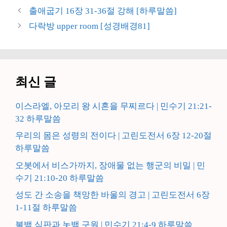
고
그
출애굽기 16장 31-36절 강해 [하루말씀]
리
다락방 upper room [성경배경81]
최신 글
이스라엘, 아모리 왕 시혼을 무찌르다 | 민수기 21:21-
32 하루말씀
우리의 몸은 성령의 전이다 | 고린도전서 6장 12-20절
하루말씀
오봇에서 비스가까지, 장애물 없는 행군의 비밀 | 민
수기 21:10-20 하루말씀
성도 간 소송을 책망한 바울의 경고 | 고린도전서 6장
1-11절 하루말씀
불뱀 심판과 놋뱀 구원 | 민수기 21:4-9 하루말씀