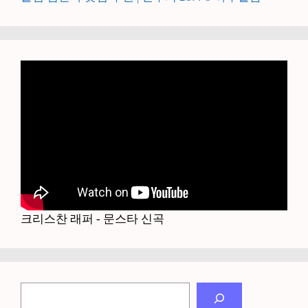
크리스찬 래퍼 - 문스타 신곡
검
색