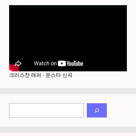
크리스찬 래퍼 - 문스타 신곡
검
색