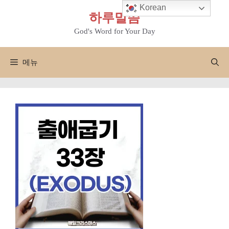
컨
Korean
하루말씀
텐
츠
God's Word for Your Day
로
건
메뉴
너
뛰
기