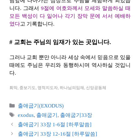
님앞에 나아가는 심정으로 주님을 체험하게 되었습
니다. 그래서
9절에 여호와께서 모세와 말씀하실 때
모든 백성이 다 일어나 각기 장막 문에 서서 예배하
였다
고 기록합니다.
# 교회는 주님의 임재가 있는 곳입니다.
그러나 교회 뿐만 아니라 세상 속에서 믿음으로 있을
때에도 주님은 우리와 동행하시며 역사하실 것입니
다.
회막, 중보기도, 영적지도자, 하나님의임재, 신앙공동체
카
출애굽기(EXODUS)
테
태
exodus
,
출애굽기
,
출애굽기33장
고
그
출애굽기 33장 1-6절 [하루말씀]
리
출애굽기 33장 12-16절 [하루말씀]