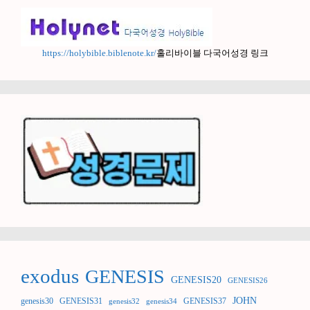
https://holybible.biblenote.kr/
홀리바이블 다국어성경 링크
exodus
GENESIS
GENESIS20
GENESIS26
JOHN
genesis30
GENESIS31
GENESIS37
genesis32
genesis34