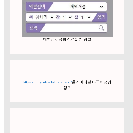
대한성서공회 성경읽기 링크
https://holybible.biblenote.kr/
홀리바이블 다국어성경
링크