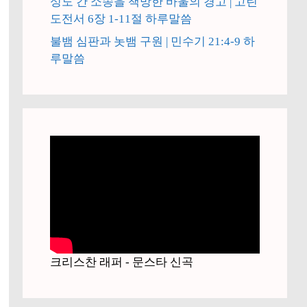
성도 간 소송을 책망한 바울의 경고 | 고린
도전서 6장 1-11절 하루말씀
불뱀 심판과 놋뱀 구원 | 민수기 21:4-9 하
루말씀
크리스찬 래퍼 - 문스타 신곡