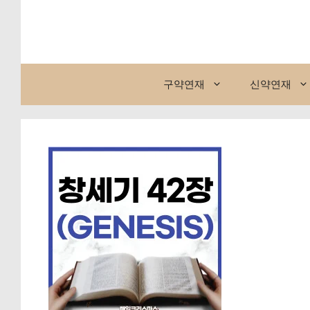
컨
텐
츠
로
건
구약연재
신약연재
너
뛰
기