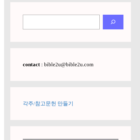
검
색
contact
: bible2u@bible2u.com
각주/참고문헌 만들기