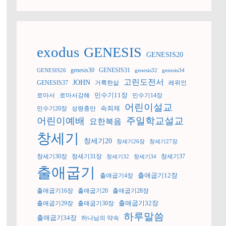
exodus
GENESIS
GENESIS20
genesis30
GENESIS31
GENESIS26
genesis32
genesis34
고린도전서
JOHN
GENESIS37
거룩한삶
레위인
민수기11장
로마서
로마서강해
민수기14장
어린이설교
속죄제
민수기20장
성령충만
어린이예배
주일학교설교
요한복음
창세기
창세기20
창세기26장
창세기27장
창세기30장
창세기31장
창세기37
창세기32
창세기34
출애굽기
출애굽기12장
출애굽기4장
출애굽기16장
출애굽기20
출애굽기28장
출애굽기32장
출애굽기29장
출애굽기30장
하루말씀
출애굽기34장
하나님의 약속