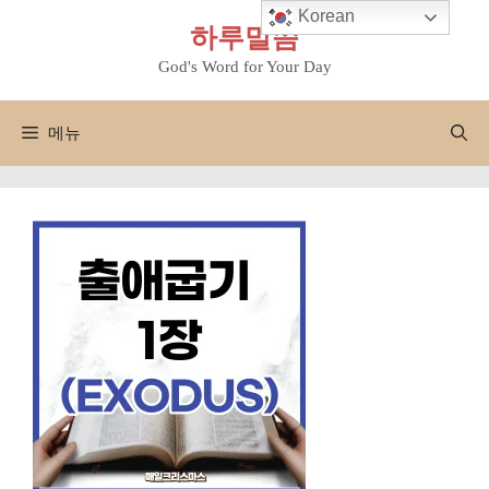
컨
Korean
하루말씀
텐
츠
God's Word for Your Day
로
건
메뉴
너
뛰
기