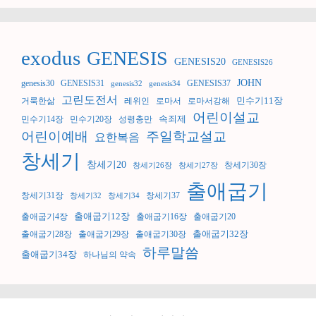
exodus
GENESIS
GENESIS20
GENESIS26
JOHN
genesis30
GENESIS31
GENESIS37
genesis32
genesis34
고린도전서
민수기11장
거룩한삶
레위인
로마서
로마서강해
어린이설교
속죄제
민수기14장
민수기20장
성령충만
어린이예배
주일학교설교
요한복음
창세기
창세기20
창세기30장
창세기26장
창세기27장
출애굽기
창세기31장
창세기37
창세기32
창세기34
출애굽기12장
출애굽기4장
출애굽기16장
출애굽기20
출애굽기32장
출애굽기28장
출애굽기29장
출애굽기30장
하루말씀
출애굽기34장
하나님의 약속