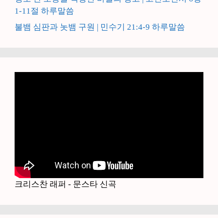
1-11절 하루말씀
불뱀 심판과 놋뱀 구원 | 민수기 21:4-9 하루말씀
크리스찬 래퍼 - 문스타 신곡