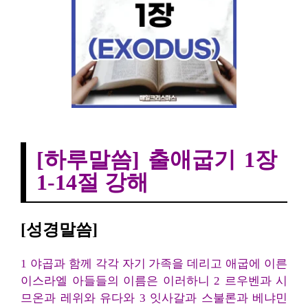
[하루말씀] 출애굽기 1장 1-14절 강해
[하루말씀] 출애굽기 1장
1-14절 강해
[성경말씀]
1 야곱과 함께 각각 자기 가족을 데리고 애굽에 이른
이스라엘 아들들의 이름은 이러하니 2 르우벤과 시
므온과 레위와 유다와 3 잇사갈과 스불론과 베냐민