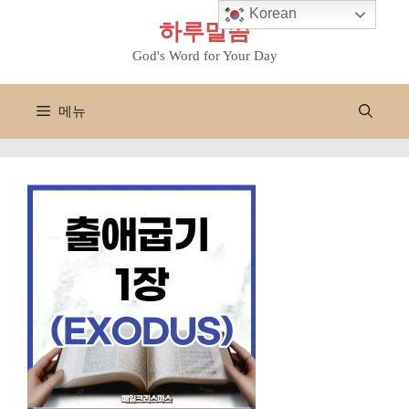
컨
Korean
하루말씀
텐
츠
God's Word for Your Day
로
건
메뉴
너
뛰
기