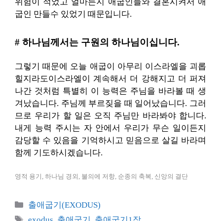
위험이 적었고 얼마든지 애굽인들와 결혼시켜서 애
굽인 만들수 있었기 때문입니다.
# 하나님께서는 구원의 하나님이십니다.
그렇기 때문에 오늘 애굽이 아무리 이스라엘을 괴롭
힐지라도이스라엘이 계속해서 더 강해지고 더 퍼져
나간 것처럼 특별히 이 능력은 주님을 바라볼 때 생
겨났습니다. 주님께 부르짖을 때 일어났습니다. 그러
므로 우리가 할 일은 오직 주님만 바라봐야 합니다.
내게 능력 주시는 자 안에서 우리가 무슨 일이든지
감당할 수 있음을 기억하시고 믿음으로 살길 바라며
함께 기도하시겠습니다.
영적 용기, 하나님 경외, 불의에 저항, 순종의 축복, 신앙의 결단
카
출애굽기(EXODUS)
테
태
exodus
,
출애굽기
,
출애굽기1장