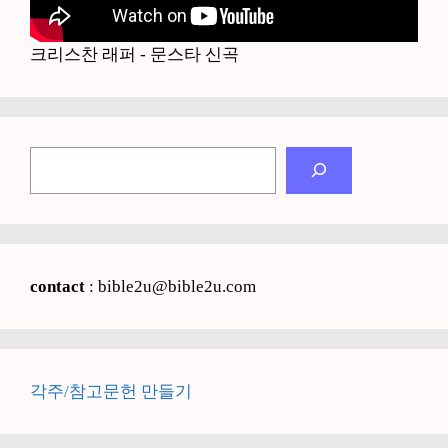
크리스찬 래퍼 - 문스타 신곡
검
색
contact
: bible2u@bible2u.com
각주/참고문헌 만들기