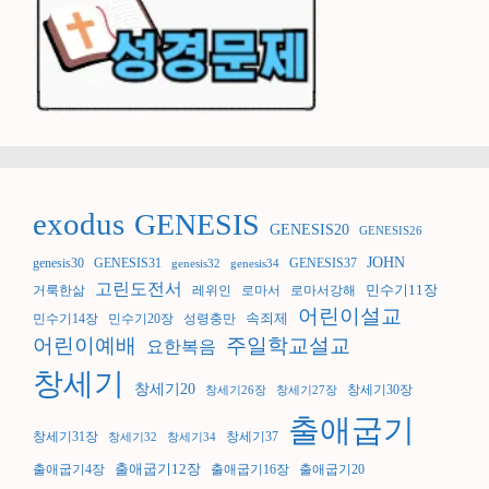
exodus
GENESIS
GENESIS20
GENESIS26
JOHN
genesis30
GENESIS31
GENESIS37
genesis32
genesis34
고린도전서
민수기11장
거룩한삶
레위인
로마서
로마서강해
어린이설교
속죄제
민수기14장
민수기20장
성령충만
어린이예배
주일학교설교
요한복음
창세기
창세기20
창세기30장
창세기26장
창세기27장
출애굽기
창세기31장
창세기37
창세기32
창세기34
출애굽기12장
출애굽기4장
출애굽기16장
출애굽기20