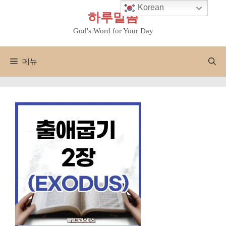
컨
Korean
하루말씀
텐
츠
God's Word for Your Day
로
건
메뉴
너
뛰
기