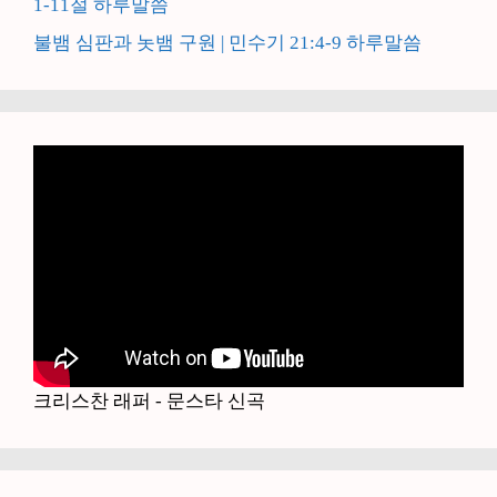
1-11절 하루말씀
불뱀 심판과 놋뱀 구원 | 민수기 21:4-9 하루말씀
크리스찬 래퍼 - 문스타 신곡