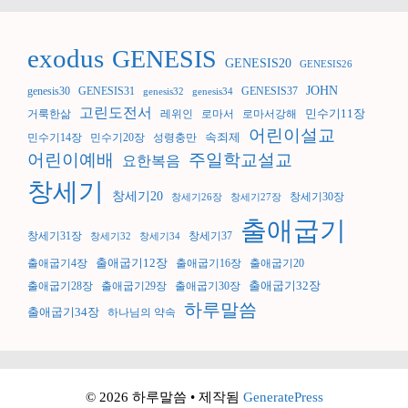
exodus
GENESIS
GENESIS20
GENESIS26
JOHN
genesis30
GENESIS31
GENESIS37
genesis32
genesis34
고린도전서
민수기11장
거룩한삶
레위인
로마서
로마서강해
어린이설교
속죄제
민수기14장
민수기20장
성령충만
어린이예배
주일학교설교
요한복음
창세기
창세기20
창세기30장
창세기26장
창세기27장
출애굽기
창세기31장
창세기37
창세기32
창세기34
출애굽기12장
출애굽기4장
출애굽기16장
출애굽기20
출애굽기32장
출애굽기28장
출애굽기29장
출애굽기30장
하루말씀
출애굽기34장
하나님의 약속
© 2026 하루말씀
• 제작됨
GeneratePress