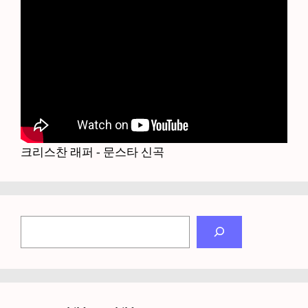
크리스찬 래퍼 - 문스타 신곡
검
색