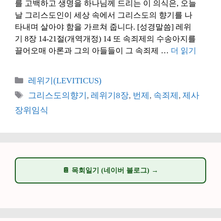
를 고백하고 생명을 하나님께 드리는 이 의식은, 오늘
날 그리스도인이 세상 속에서 그리스도의 향기를 나
타내며 살아야 함을 가르쳐 줍니다. [성경말씀] 레위
기 8장 14-21절(개역개정) 14 또 속죄제의 수송아지를
끌어오매 아론과 그의 아들들이 그 속죄제 …
더 읽기
카
레위기(LEVITICUS)
테
태
그리스도의향기
,
레위기8장
,
번제
,
속죄제
,
제사
고
그
장위임식
리
📔 목회일기 (네이버 블로그) →