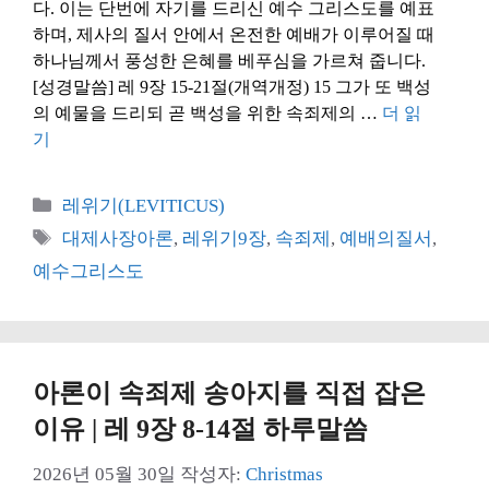
다. 이는 단번에 자기를 드리신 예수 그리스도를 예표
하며, 제사의 질서 안에서 온전한 예배가 이루어질 때
하나님께서 풍성한 은혜를 베푸심을 가르쳐 줍니다.
[성경말씀] 레 9장 15-21절(개역개정) 15 그가 또 백성
의 예물을 드리되 곧 백성을 위한 속죄제의 …
더 읽
기
카
레위기(LEVITICUS)
테
태
대제사장아론
,
레위기9장
,
속죄제
,
예배의질서
,
고
그
예수그리스도
리
아론이 속죄제 송아지를 직접 잡은
이유 | 레 9장 8-14절 하루말씀
2026년 05월 30일
작성자:
Christmas