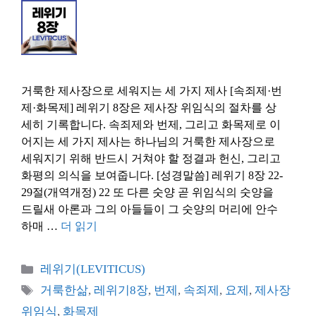
거룩한 제사장으로 세워지는 세 가지 제사 [속죄제·번
제·화목제] 레위기 8장은 제사장 위임식의 절차를 상
세히 기록합니다. 속죄제와 번제, 그리고 화목제로 이
어지는 세 가지 제사는 하나님의 거룩한 제사장으로
세워지기 위해 반드시 거쳐야 할 정결과 헌신, 그리고
화평의 의식을 보여줍니다. [성경말씀] 레위기 8장 22-
29절(개역개정) 22 또 다른 숫양 곧 위임식의 숫양을
드릴새 아론과 그의 아들들이 그 숫양의 머리에 안수
하매 …
더 읽기
카
레위기(LEVITICUS)
테
태
거룩한삶
,
레위기8장
,
번제
,
속죄제
,
요제
,
제사장
고
그
위임식
,
화목제