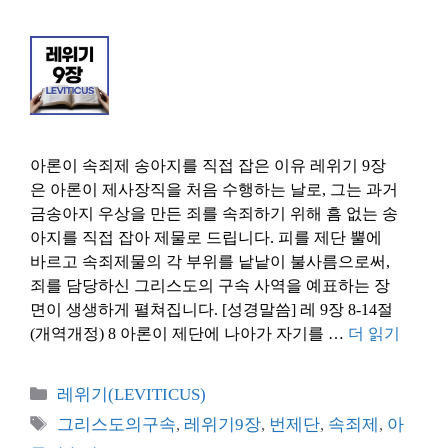
아론이 속죄제 송아지를 직접 잡은 이유 레위기 9장
은 아론이 제사장직을 처음 수행하는 날로, 그는 과거
금송아지 우상을 만든 죄를 속죄하기 위해 흠 없는 송
아지를 직접 잡아 제물로 드립니다. 피를 제단 뿔에
바르고 속죄제물의 각 부위를 낱낱이 불사름으로써,
죄를 담당하신 그리스도의 구속 사역을 예표하는 장
면이 생생하게 펼쳐집니다. [성경말씀] 레 9장 8-14절
(개역개정) 8 아론이 제단에 나아가 자기를 …
더 읽기
카
레위기(LEVITICUS)
테
태
그리스도의구속
,
레위기9장
,
번제단
,
속죄제
,
아
고
그