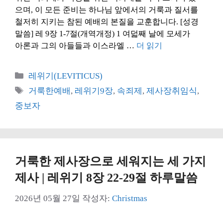
으며, 이 모든 준비는 하나님 앞에서의 거룩과 질서를
철저히 지키는 참된 예배의 본질을 교훈합니다. [성경
말씀] 레 9장 1-7절(개역개정) 1 여덟째 날에 모세가
아론과 그의 아들들과 이스라엘 …
더 읽기
카
레위기(LEVITICUS)
테
태
거룩한예배
,
레위기9장
,
속죄제
,
제사장취임식
,
고
그
중보자
리
거룩한 제사장으로 세워지는 세 가지
제사 | 레위기 8장 22-29절 하루말씀
2026년 05월 27일
작성자:
Christmas