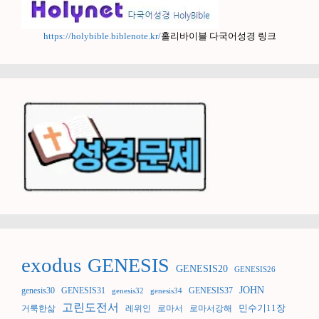
https://holybible.biblenote.kr/
홀리바이블 다국어성경 링크
exodus
GENESIS
GENESIS20
GENESIS26
JOHN
genesis30
GENESIS31
GENESIS37
genesis32
genesis34
고린도전서
민수기11장
거룩한삶
레위인
로마서
로마서강해