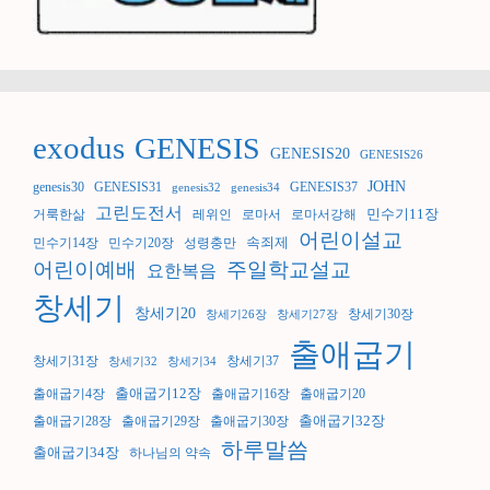
exodus
GENESIS
GENESIS20
GENESIS26
JOHN
genesis30
GENESIS31
GENESIS37
genesis32
genesis34
고린도전서
민수기11장
거룩한삶
레위인
로마서
로마서강해
어린이설교
속죄제
민수기14장
민수기20장
성령충만
어린이예배
주일학교설교
요한복음
창세기
창세기20
창세기30장
창세기26장
창세기27장
출애굽기
창세기31장
창세기37
창세기32
창세기34
출애굽기12장
출애굽기4장
출애굽기16장
출애굽기20
출애굽기32장
출애굽기28장
출애굽기29장
출애굽기30장
하루말씀
출애굽기34장
하나님의 약속