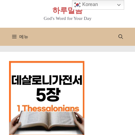
컨
Korean
하루말씀
텐
츠
God's Word for Your Day
로
건
메뉴
너
뛰
기