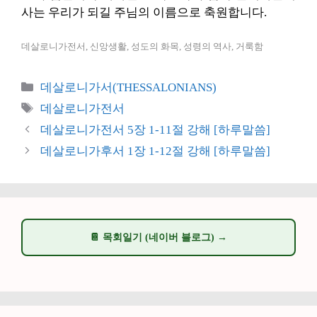
사는 우리가 되길 주님의 이름으로 축원합니다.
데살로니가전서, 신앙생활, 성도의 화목, 성령의 역사, 거룩함
카
데살로니가서(THESSALONIANS)
테
태
데살로니가전서
고
그
데살로니가전서 5장 1-11절 강해 [하루말씀]
리
데살로니가후서 1장 1-12절 강해 [하루말씀]
📔 목회일기 (네이버 블로그) →