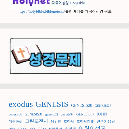
https://holybible.biblenote.kr/
홀리바이블 다국어성경 링크
exodus
GENESIS
GENESIS20
GENESIS26
JOHN
genesis30
GENESIS31
GENESIS37
genesis32
genesis34
고린도전서
민수기11장
거룩한삶
레위인
로마서
로마서강해
어린이설교