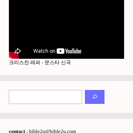
크리스찬 래퍼 - 문스타 신곡
검
색
contact
: bible2u@bible2u.com