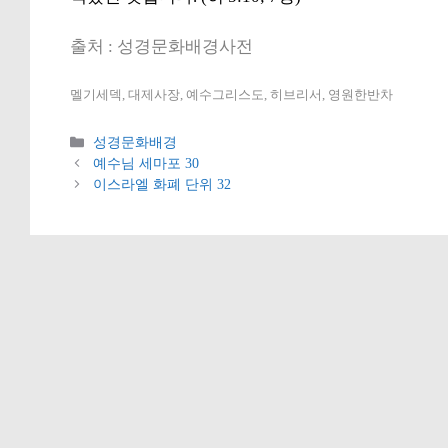
출처 : 성경문화배경사전
멜기세덱, 대제사장, 예수그리스도, 히브리서, 영원한반차
카
성경문화배경
테
예수님 세마포 30
고
이스라엘 화폐 단위 32
리