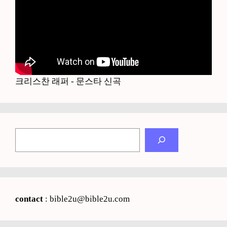
크리스찬 래퍼 - 문스타 신곡
검
색
contact
: bible2u@bible2u.com