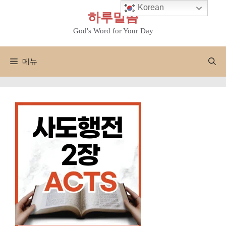
컨
Korean
하루말씀
텐
츠
God's Word for Your Day
로
건
메뉴
너
뛰
기