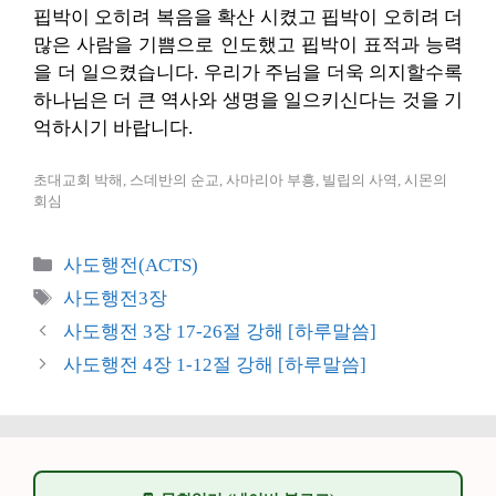
핍박이 오히려 복음을 확산 시켰고 핍박이 오히려 더
많은 사람을 기쁨으로 인도했고 핍박이 표적과 능력
을 더 일으켰습니다. 우리가 주님을 더욱 의지할수록
하나님은 더 큰 역사와 생명을 일으키신다는 것을 기
억하시기 바랍니다.
초대교회 박해, 스데반의 순교, 사마리아 부흥, 빌립의 사역, 시몬의
회심
카
사도행전(ACTS)
테
태
사도행전3장
고
그
사도행전 3장 17-26절 강해 [하루말씀]
리
사도행전 4장 1-12절 강해 [하루말씀]