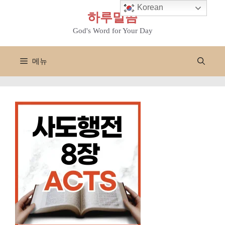
컨
Korean
하루말씀
텐
츠
God's Word for Your Day
로
건
메뉴
너
뛰
기