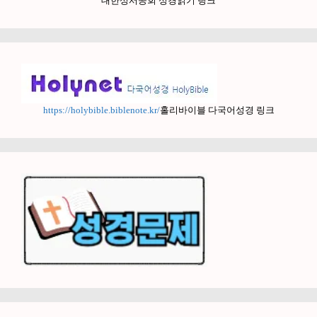
대한성서공회 성경읽기 링크
https://holybible.biblenote.kr/
홀리바이블 다국어성경 링크