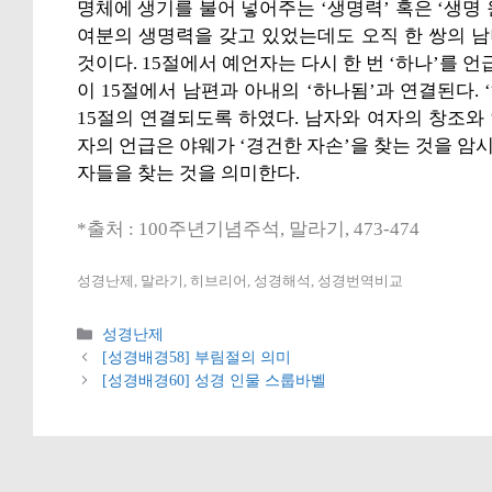
명체에 생기를 불어 넣어주는 ‘생명력’ 혹은 ‘생명 
여분의 생명력을 갖고 있었는데도 오직 한 쌍의 
것이다. 15절에서 예언자는 다시 한 번 ‘하나’를 언
이 15절에서 남편과 아내의 ‘하나됨’과 연결된다. ‘하나
15절의 연결되도록 하였다. 남자와 여자의 창조와
자의 언급은 야웨가 ‘경건한 자손’을 찾는 것을 
자들을 찾는 것을 의미한다.
*출처 : 100주년기념주석, 말라기, 473-474
성경난제, 말라기, 히브리어, 성경해석, 성경번역비교
카
성경난제
테
[성경배경58] 부림절의 의미
고
[성경배경60] 성경 인물 스룹바벨
리