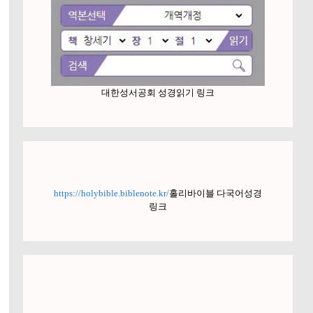
대한성서공회 성경읽기 링크
https://holybible.biblenote.kr/
홀리바이블 다국어성경
링크