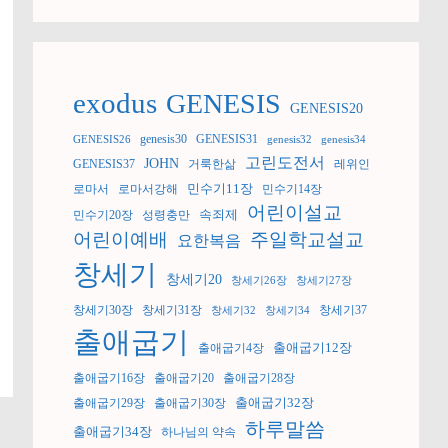
exodus
GENESIS
GENESIS20
genesis30
GENESIS31
GENESIS26
genesis32
genesis34
고린도전서
JOHN
GENESIS37
거룩한삶
레위인
민수기11장
로마서
로마서강해
민수기14장
어린이설교
속죄제
민수기20장
성령충만
어린이예배
주일학교설교
요한복음
창세기
창세기20
창세기26장
창세기27장
창세기30장
창세기31장
창세기37
창세기32
창세기34
출애굽기
출애굽기12장
출애굽기4장
출애굽기16장
출애굽기20
출애굽기28장
출애굽기32장
출애굽기29장
출애굽기30장
하루말씀
출애굽기34장
하나님의 약속