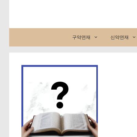
컨
텐
츠
로
건
구약연재
신약연재
너
뛰
기