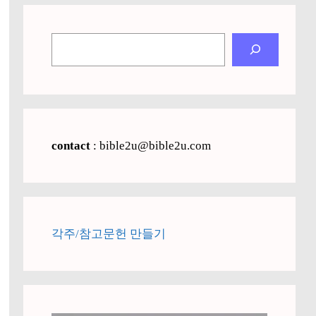
검
색
contact
: bible2u@bible2u.com
각주/참고문헌 만들기