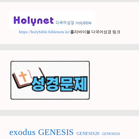
https://holybible.biblenote.kr/
홀리바이블 다국어성경 링크
exodus
GENESIS
GENESIS20
GENESIS26