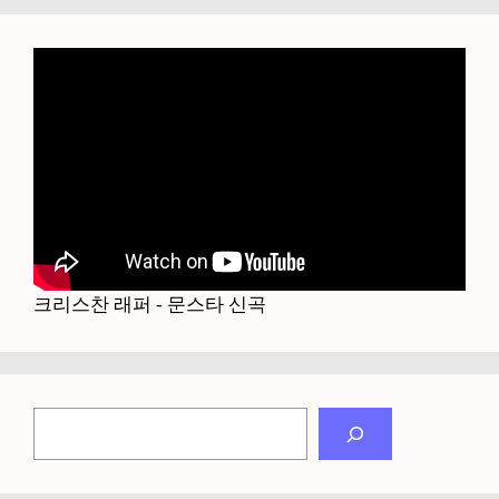
크리스찬 래퍼 - 문스타 신곡
검
색