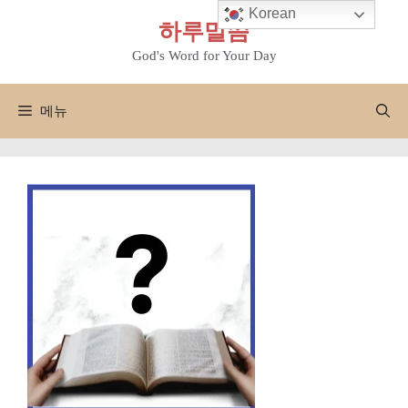
컨
Korean
하루말씀
텐
츠
God's Word for Your Day
로
건
메뉴
너
뛰
기