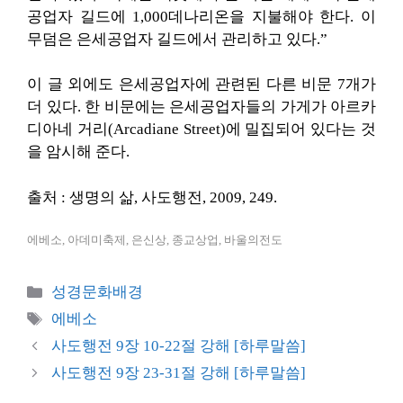
공업자 길드에 1,000데나리온을 지불해야 한다. 이
무덤은 은세공업자 길드에서 관리하고 있다.”
이 글 외에도 은세공업자에 관련된 다른 비문 7개가
더 있다. 한 비문에는 은세공업자들의 가게가 아르카
디아네 거리(Arcadiane Street)에 밀집되어 있다는 것
을 암시해 준다.
출처 : 생명의 삶, 사도행전, 2009, 249.
에베소, 아데미축제, 은신상, 종교상업, 바울의전도
카
성경문화배경
테
태
에베소
고
그
사도행전 9장 10-22절 강해 [하루말씀]
리
사도행전 9장 23-31절 강해 [하루말씀]