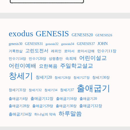
exodus
GENESIS
GENESIS20
GENESIS26
JOHN
genesis30
GENESIS31
GENESIS37
genesis32
genesis34
고린도전서
민수기11장
거룩한삶
레위인
로마서
로마서강해
어린이설교
속죄제
민수기14장
민수기20장
성령충만
어린이예배
주일학교설교
요한복음
창세기
창세기20
창세기30장
창세기26장
창세기27장
출애굽기
창세기31장
창세기37
창세기32
창세기34
출애굽기12장
출애굽기4장
출애굽기16장
출애굽기20
출애굽기32장
출애굽기28장
출애굽기29장
출애굽기30장
하루말씀
출애굽기34장
하나님의 약속