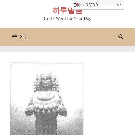
컨
Korean
하루말씀
텐
츠
God's Word for Your Day
로
건
메뉴
너
뛰
기