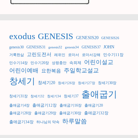
exodus
GENESIS
GENESIS20
GENESIS26
JOHN
genesis30
GENESIS31
GENESIS37
genesis32
genesis34
고린도전서
민수기11장
거룩한삶
레위인
로마서
로마서강해
어린이설교
속죄제
민수기14장
민수기20장
성령충만
어린이예배
주일학교설교
요한복음
창세기
창세기20
창세기30장
창세기26장
창세기27장
출애굽기
창세기31장
창세기37
창세기32
창세기34
출애굽기12장
출애굽기4장
출애굽기16장
출애굽기20
출애굽기32장
출애굽기28장
출애굽기29장
출애굽기30장
하루말씀
출애굽기34장
하나님의 약속