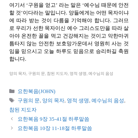
여기서 ‘구원을 얻고’ 라는 말은 ‘예수님 때문에 안전
할 것’이다라는 말입니다. 양들에게는 어떤 목자이냐
에 따라 받는 것이 다름을 기억해야 합니다. 그러므
로 우리가 선한 목자이신 예수 그리스도만을 따라 살
아야 온전한 꼴을 먹고 건강해지는 것이고 악한마귀
틈타지 않는 안전한 보호망가운데서 영원히 사는 것
임을 믿으시고 오늘 하루도 믿음으로 승리하길 축원
합니다.
양의 목자, 구원의 문, 참된 지도자, 영적 생명, 예수님의 음성
카
요한복음(JOHN)
테
태
구원의 문
,
양의 목자
,
영적 생명
,
예수님의 음성
,
고
그
참된 지도자
리
요한복음 9장 35-41절 하루말씀
요한복음 10장 11-18절 하루말씀