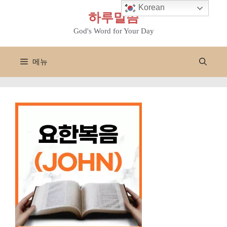
컨
Korean
하루말씀
텐
츠
God's Word for Your Day
로
건
메뉴
너
뛰
기