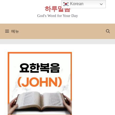
컨
Korean
하루말씀
텐
츠
God's Word for Your Day
로
건
메뉴
너
뛰
기