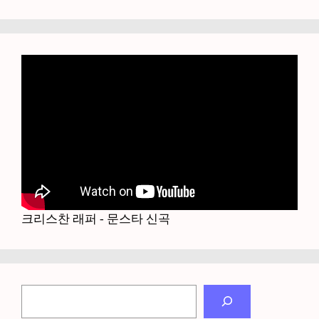
크리스찬 래퍼 - 문스타 신곡
검
색