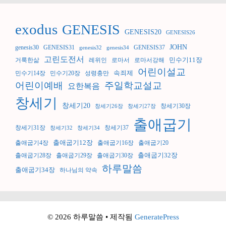
exodus
GENESIS
GENESIS20
GENESIS26
JOHN
genesis30
GENESIS31
GENESIS37
genesis32
genesis34
고린도전서
민수기11장
거룩한삶
레위인
로마서
로마서강해
어린이설교
속죄제
민수기14장
민수기20장
성령충만
어린이예배
주일학교설교
요한복음
창세기
창세기20
창세기30장
창세기26장
창세기27장
출애굽기
창세기31장
창세기37
창세기32
창세기34
출애굽기12장
출애굽기4장
출애굽기16장
출애굽기20
출애굽기32장
출애굽기28장
출애굽기29장
출애굽기30장
하루말씀
출애굽기34장
하나님의 약속
© 2026 하루말씀
• 제작됨
GeneratePress