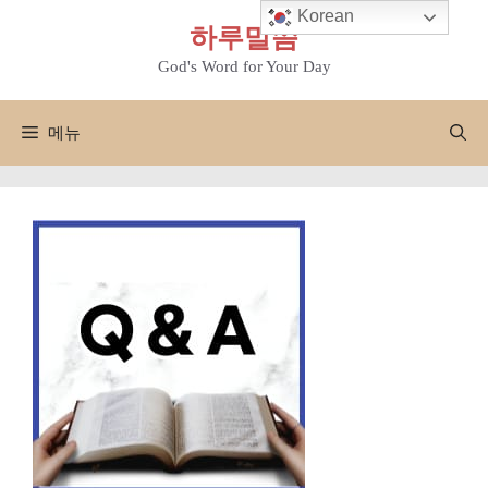
컨
Korean
하루말씀
텐
츠
God's Word for Your Day
로
건
메뉴
너
뛰
기