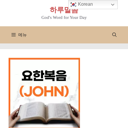
컨
Korean
하루말씀
텐
츠
God's Word for Your Day
로
건
메뉴
너
뛰
기