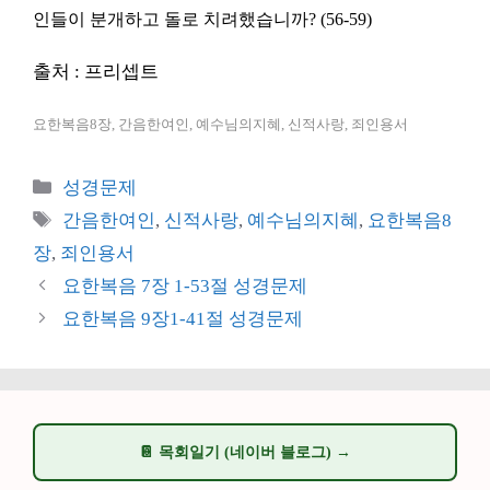
인들이 분개하고 돌로 치려했습니까? (56-59)
출처 : 프리셉트
요한복음8장, 간음한여인, 예수님의지혜, 신적사랑, 죄인용서
카
성경문제
테
태
간음한여인
,
신적사랑
,
예수님의지혜
,
요한복음8
고
그
장
,
죄인용서
리
요한복음 7장 1-53절 성경문제
요한복음 9장1-41절 성경문제
📔 목회일기 (네이버 블로그) →