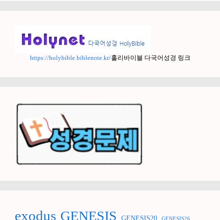
https://holybible.biblenote.kr/
홀리바이블 다국어성경 링크
exodus
GENESIS
GENESIS20
GENESIS26