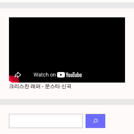
크리스찬 래퍼 - 문스타 신곡
검
색