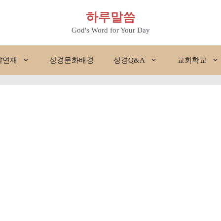
하루말씀
God's Word for Your Day
약연재
성경문화배경
성경Q&A
교회학교