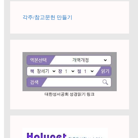
각주/참고문헌 만들기
대한성서공회 성경읽기 링크