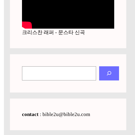
크리스찬 래퍼 - 문스타 신곡
검
색
contact
: bible2u@bible2u.com