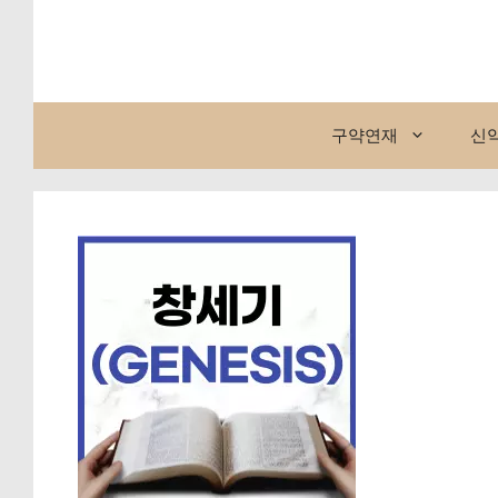
컨
텐
츠
로
건
구약연재
신
너
뛰
기