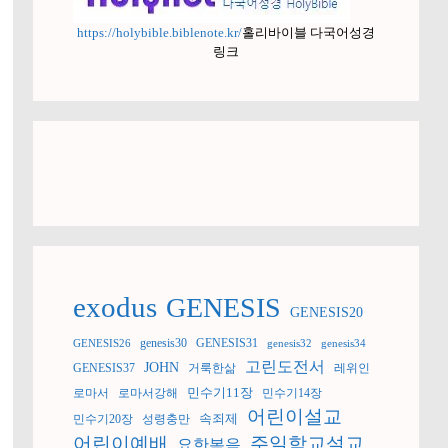
https://holybible.biblenote.kr/
홀리바이블 다국어성경
링크
exodus
GENESIS
GENESIS20
genesis30
GENESIS31
GENESIS26
genesis32
genesis34
고린도전서
JOHN
GENESIS37
거룩한삶
레위인
민수기11장
로마서
로마서강해
민수기14장
어린이설교
속죄제
민수기20장
성령충만
어린이예배
주일학교설교
요한복음