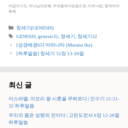
야곱의기도, 하나님의은혜, 두려움에서믿음으로, 마하나임, 형제와의
화해
카
창세기(GENESIS)
테
태
GENESIS
,
genesis32
,
창세기
,
창세기32
고
그
[성경배경65] 마라나타 (Marana tha)
리
[하루말씀] 창세기 32장 13-20절
최신 글
이스라엘, 아모리 왕 시혼을 무찌르다 | 민수기 21:21-
32 하루말씀
우리의 몸은 성령의 전이다 | 고린도전서 6장 12-20절
하루말씀