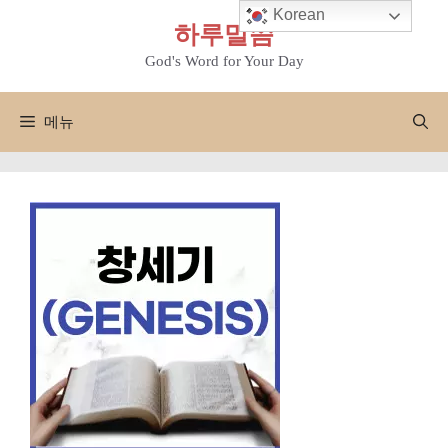
컨
Korean
하루말씀
텐
츠
God's Word for Your Day
로
건
메뉴
너
뛰
기