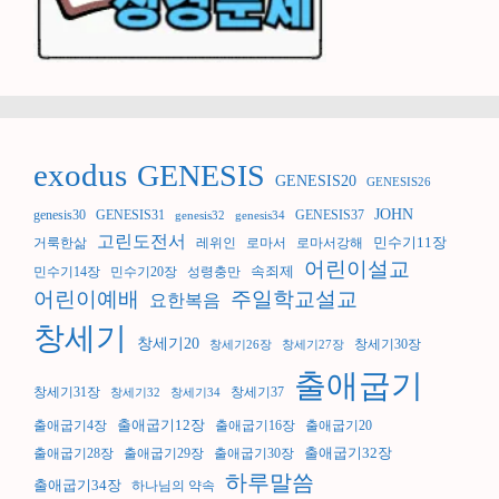
exodus
GENESIS
GENESIS20
GENESIS26
JOHN
genesis30
GENESIS31
GENESIS37
genesis32
genesis34
고린도전서
민수기11장
거룩한삶
레위인
로마서
로마서강해
어린이설교
속죄제
민수기14장
민수기20장
성령충만
어린이예배
주일학교설교
요한복음
창세기
창세기20
창세기30장
창세기26장
창세기27장
출애굽기
창세기31장
창세기37
창세기32
창세기34
출애굽기12장
출애굽기4장
출애굽기16장
출애굽기20
출애굽기32장
출애굽기28장
출애굽기29장
출애굽기30장
하루말씀
출애굽기34장
하나님의 약속