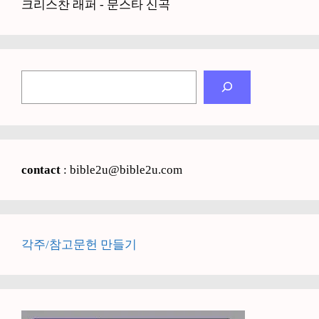
크리스찬 래퍼 - 문스타 신곡
검
색
contact
: bible2u@bible2u.com
각주/참고문헌 만들기